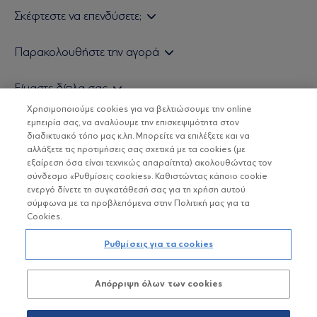
Σκέφτεστε να επενδύσετε;
Εάν είστε ιδιώτης επενδυτής
Παρακολουθήστε την αγορά
Εάν είστε θεσμικός επενδυτής
Δελτίο Τιμών Α/Κ
Είμαστε δίπλα σας
Τιμολογιακή Πολιτική
Οικονομικές Αναλύσεις
Χρησιμοποιούμε cookies για να βελτιώσουμε την online
Δείτε τις πολιτικές μας
H Eurobank Asset Management ΑΕΔΑΚ
εμπειρία σας, να αναλύουμε την επισκεψιμότητα στον
Τα νέα μας
Βασικές Γνώσεις
διαδικτυακό τόπο μας κ.λπ. Μπορείτε να επιλέξετε και να
Επενδυτική φιλοσοφία ESG
Χρήσιμοι σύνδεσμοι
αλλάξετε τις προτιμήσεις σας σχετικά με τα cookies (με
ΟΙ ΟΣΕΚΑ ΔΕΝ ΕΧΟΥΝ ΕΓΓΥΗΜΕΝΗ ΑΠΟΔΟΣΗ ΚΑΙ ΟΙ
Πιστοποιημένα στελέχη και συνεργάτες
εξαίρεση όσα είναι τεχνικώς απαραίτητα) ακολουθώντας τον
ΠΡΟΗΓΟΥΜΕΝΕΣ ΑΠΟΔΟΣΕΙΣ ΔΕΝ ΔΙΑΣΦΑΛΙΖΟΥΝ ΤΙΣ
σύνδεσμο «Ρυθμίσεις cookies». Καθιστώντας κάποιο cookie
ΜΕΛΛΟΝΤΙΚΕΣ
Αποστολή Βιογραφικών
ενεργό δίνετε τη συγκατάθεσή σας για τη χρήση αυτού
σύμφωνα με τα προβλεπόμενα στην Πολιτική μας για τα
Cookies.
Copyright © Eurobank ΑΕΔΑΚ
Ρυθμίσεις για τα cookies
Προστασία Προσωπικών Δεδομένων
Απόρριψη όλων των cookies
Όροι χρήσης