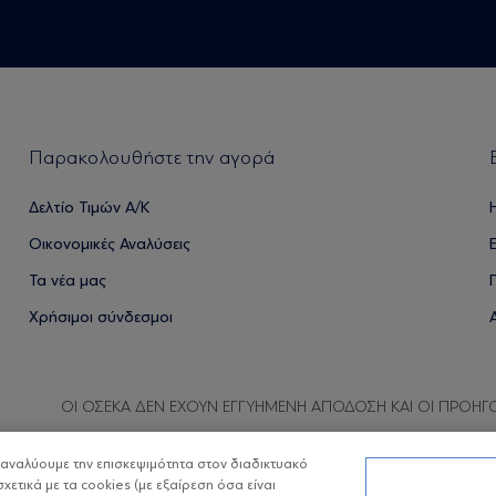
Παρακολουθήστε την αγορά
Δελτίο Τιμών Α/Κ
Οικονομικές Αναλύσεις
Τα νέα μας
Χρήσιμοι σύνδεσμοι
ΟΙ ΟΣΕΚΑ ΔΕΝ ΕΧΟΥΝ ΕΓΓΥΗΜΕΝΗ ΑΠΟΔΟΣΗ ΚΑΙ ΟΙ ΠΡΟΗΓ
α αναλύουμε την επισκεψιμότητα στον διαδικτυακό
σχετικά με τα cookies (με εξαίρεση όσα είναι
Copyright © Eurobank ΑΕΔΑΚ
Προστασία 