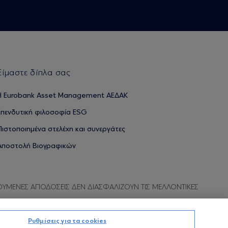
Είμαστε δίπλα σας
H Eurobank Asset Management ΑΕΔΑΚ
Επενδυτική φιλοσοφία ESG
Πιστοποιημένα στελέχη και συνεργάτες
Αποστολή Βιογραφικών
ΟΥΜΕΝΕΣ ΑΠΟΔΟΣΕΙΣ ΔΕΝ ΔΙΑΣΦΑΛΙΖΟΥΝ ΤΙΣ ΜΕΛΛΟΝΤΙΚΕΣ
Ρυθμίσεις για τα cookies
Προσωπικών Δεδομένων
Όροι χρήσης
Πολιτική cookies