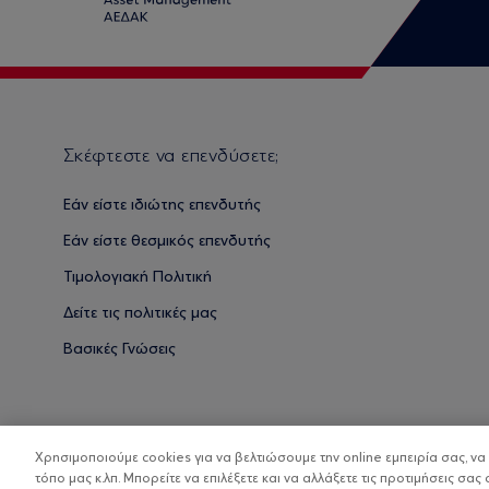
Σκέφτεστε να επενδύσετε;
Εάν είστε ιδιώτης επενδυτής
Εάν είστε θεσμικός επενδυτής
Τιμολογιακή Πολιτική
Δείτε τις πολιτικές μας
Βασικές Γνώσεις
Χρησιμοποιούμε cookies για να βελτιώσουμε την online εμπειρία σας, ν
τόπο μας κ.λπ. Μπορείτε να επιλέξετε και να αλλάξετε τις προτιμήσεις σας 