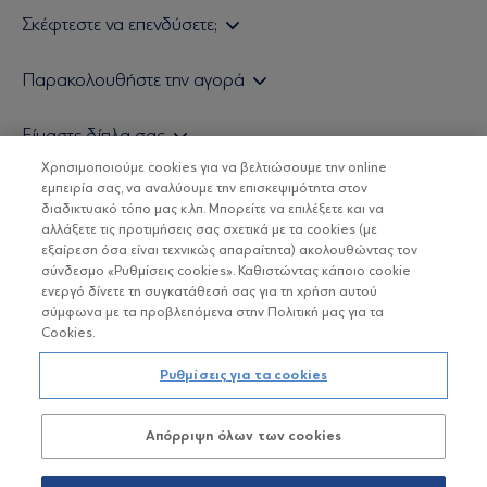
Σκέφτεστε να επενδύσετε;
Εάν είστε ιδιώτης επενδυτής
Παρακολουθήστε την αγορά
Εάν είστε θεσμικός επενδυτής
Δελτίο Τιμών Α/Κ
Είμαστε δίπλα σας
Τιμολογιακή Πολιτική
Οικονομικές Αναλύσεις
Χρησιμοποιούμε cookies για να βελτιώσουμε την online
Δείτε τις πολιτικές μας
H Eurobank Asset Management ΑΕΔΑΚ
εμπειρία σας, να αναλύουμε την επισκεψιμότητα στον
Τα νέα μας
Βασικές Γνώσεις
διαδικτυακό τόπο μας κ.λπ. Μπορείτε να επιλέξετε και να
Επενδυτική φιλοσοφία ESG
Χρήσιμοι σύνδεσμοι
αλλάξετε τις προτιμήσεις σας σχετικά με τα cookies (με
ΟΙ ΟΣΕΚΑ ΔΕΝ ΕΧΟΥΝ ΕΓΓΥΗΜΕΝΗ ΑΠΟΔΟΣΗ ΚΑΙ ΟΙ
Πιστοποιημένα στελέχη και συνεργάτες
εξαίρεση όσα είναι τεχνικώς απαραίτητα) ακολουθώντας τον
ΠΡΟΗΓΟΥΜΕΝΕΣ ΑΠΟΔΟΣΕΙΣ ΔΕΝ ΔΙΑΣΦΑΛΙΖΟΥΝ ΤΙΣ
σύνδεσμο «Ρυθμίσεις cookies». Καθιστώντας κάποιο cookie
ΜΕΛΛΟΝΤΙΚΕΣ
Αποστολή Βιογραφικών
ενεργό δίνετε τη συγκατάθεσή σας για τη χρήση αυτού
σύμφωνα με τα προβλεπόμενα στην Πολιτική μας για τα
Cookies.
Copyright © Eurobank ΑΕΔΑΚ
Ρυθμίσεις για τα cookies
Προστασία Προσωπικών Δεδομένων
Απόρριψη όλων των cookies
Όροι χρήσης