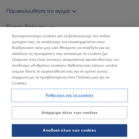
Εάν είστε ιδιώτης επενδυτής
Παρακολουθήστε την αγορά
Εάν είστε θεσμικός επενδυτής
Δελτίο Τιμών Α/Κ
Είμαστε δίπλα σας
Τιμολογιακή Πολιτική
Οικονομικές Αναλύσεις
Χρησιμοποιούμε cookies για να βελτιώσουμε την online
Δείτε τις πολιτικές μας
H Eurobank Asset Management ΑΕΔΑΚ
εμπειρία σας, να αναλύουμε την επισκεψιμότητα στον
Τα νέα μας
Βασικές Γνώσεις
διαδικτυακό τόπο μας κ.λπ. Μπορείτε να επιλέξετε και να
Επενδυτική φιλοσοφία ESG
Χρήσιμοι σύνδεσμοι
αλλάξετε τις προτιμήσεις σας σχετικά με τα cookies (με
ΟΙ ΟΣΕΚΑ ΔΕΝ ΕΧΟΥΝ ΕΓΓΥΗΜΕΝΗ ΑΠΟΔΟΣΗ ΚΑΙ ΟΙ
Πιστοποιημένα στελέχη και συνεργάτες
εξαίρεση όσα είναι τεχνικώς απαραίτητα) ακολουθώντας τον
ΠΡΟΗΓΟΥΜΕΝΕΣ ΑΠΟΔΟΣΕΙΣ ΔΕΝ ΔΙΑΣΦΑΛΙΖΟΥΝ ΤΙΣ
σύνδεσμο «Ρυθμίσεις cookies». Καθιστώντας κάποιο cookie
ΜΕΛΛΟΝΤΙΚΕΣ
Αποστολή Βιογραφικών
ενεργό δίνετε τη συγκατάθεσή σας για τη χρήση αυτού
σύμφωνα με τα προβλεπόμενα στην Πολιτική μας για τα
Cookies.
Copyright © Eurobank ΑΕΔΑΚ
Ρυθμίσεις για τα cookies
Προστασία Προσωπικών Δεδομένων
Απόρριψη όλων των cookies
Όροι χρήσης
Πολιτική cookies
Αποδοχή όλων των cookies