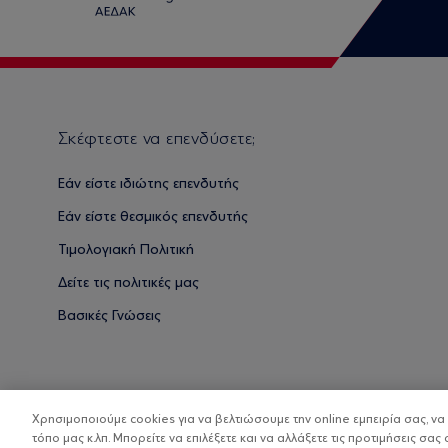
Σκέφτεστε να επενδύσετε;
Εάν είστε ιδιώτης επενδυτής
Εάν είστε θεσμικός επενδυτής
Τιμολογιακή Πολιτική
Δείτε τις πολιτικές μας
Βασικές Γνώσεις
Χρησιμοποιούμε cookies για να βελτιώσουμε την online εμπειρία σας, ν
τόπο μας κ.λπ. Μπορείτε να επιλέξετε και να αλλάξετε τις προτιμήσεις σας 