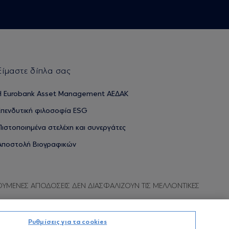
Είμαστε δίπλα σας
H Eurobank Asset Management ΑΕΔΑΚ
Επενδυτική φιλοσοφία ESG
Πιστοποιημένα στελέχη και συνεργάτες
Αποστολή Βιογραφικών
ΟΥΜΕΝΕΣ ΑΠΟΔΟΣΕΙΣ ΔΕΝ ΔΙΑΣΦΑΛΙΖΟΥΝ ΤΙΣ ΜΕΛΛΟΝΤΙΚΕΣ
Ρυθμίσεις για τα cookies
Προσωπικών Δεδομένων
Όροι χρήσης
Πολιτική cookies