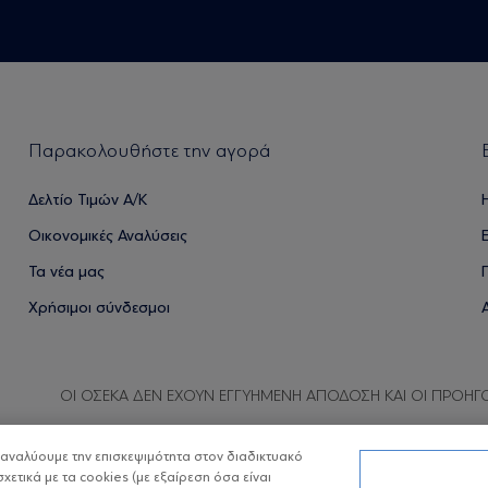
Παρακολουθήστε την αγορά
Δελτίο Τιμών Α/Κ
Οικονομικές Αναλύσεις
Τα νέα μας
Χρήσιμοι σύνδεσμοι
ΟΙ ΟΣΕΚΑ ΔΕΝ ΕΧΟΥΝ ΕΓΓΥΗΜΕΝΗ ΑΠΟΔΟΣΗ ΚΑΙ ΟΙ ΠΡΟΗΓ
α αναλύουμε την επισκεψιμότητα στον διαδικτυακό
σχετικά με τα cookies (με εξαίρεση όσα είναι
Copyright © Eurobank ΑΕΔΑΚ
Προστασία 