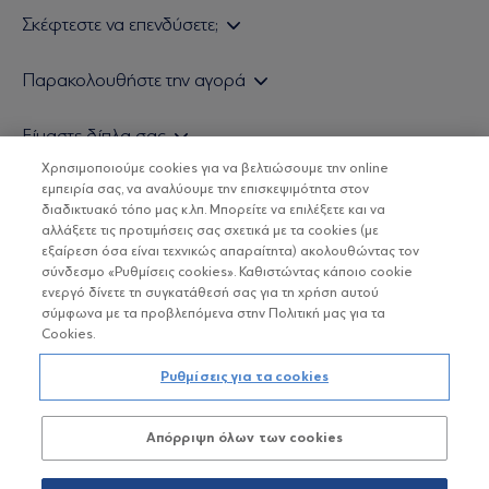
Σκέφτεστε να επενδύσετε;
Εάν είστε ιδιώτης επενδυτής
Παρακολουθήστε την αγορά
Εάν είστε θεσμικός επενδυτής
Δελτίο Τιμών Α/Κ
Είμαστε δίπλα σας
Τιμολογιακή Πολιτική
Οικονομικές Αναλύσεις
Χρησιμοποιούμε cookies για να βελτιώσουμε την online
Δείτε τις πολιτικές μας
H Eurobank Asset Management ΑΕΔΑΚ
εμπειρία σας, να αναλύουμε την επισκεψιμότητα στον
Τα νέα μας
Βασικές Γνώσεις
διαδικτυακό τόπο μας κ.λπ. Μπορείτε να επιλέξετε και να
Επενδυτική φιλοσοφία ESG
Χρήσιμοι σύνδεσμοι
αλλάξετε τις προτιμήσεις σας σχετικά με τα cookies (με
ΟΙ ΟΣΕΚΑ ΔΕΝ ΕΧΟΥΝ ΕΓΓΥΗΜΕΝΗ ΑΠΟΔΟΣΗ ΚΑΙ ΟΙ
Πιστοποιημένα στελέχη και συνεργάτες
εξαίρεση όσα είναι τεχνικώς απαραίτητα) ακολουθώντας τον
ΠΡΟΗΓΟΥΜΕΝΕΣ ΑΠΟΔΟΣΕΙΣ ΔΕΝ ΔΙΑΣΦΑΛΙΖΟΥΝ ΤΙΣ
σύνδεσμο «Ρυθμίσεις cookies». Καθιστώντας κάποιο cookie
ΜΕΛΛΟΝΤΙΚΕΣ
Αποστολή Βιογραφικών
ενεργό δίνετε τη συγκατάθεσή σας για τη χρήση αυτού
σύμφωνα με τα προβλεπόμενα στην Πολιτική μας για τα
Cookies.
Copyright © Eurobank ΑΕΔΑΚ
Ρυθμίσεις για τα cookies
Προστασία Προσωπικών Δεδομένων
Απόρριψη όλων των cookies
Όροι χρήσης