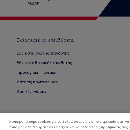
Σκέφτεστε να επενδύσετε;
Εάν είστε ιδιώτης επενδυτής
Εάν είστε θεσμικός επενδυτής
Τιμολογιακή Πολιτική
Δείτε τις πολιτικές μας
Βασικές Γνώσεις
Χρησιμοποιούμε cookies για να βελτιώσουμε την online εμπειρία σας, ν
τόπο μας κ.λπ. Μπορείτε να επιλέξετε και να αλλάξετε τις προτιμήσεις σας 