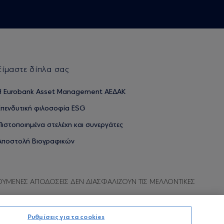
Είμαστε δίπλα σας
H Eurobank Asset Management ΑΕΔΑΚ
Επενδυτική φιλοσοφία ESG
Πιστοποιημένα στελέχη και συνεργάτες
Αποστολή Βιογραφικών
ΟΥΜΕΝΕΣ ΑΠΟΔΟΣΕΙΣ ΔΕΝ ΔΙΑΣΦΑΛΙΖΟΥΝ ΤΙΣ ΜΕΛΛΟΝΤΙΚΕΣ
Ρυθμίσεις για τα cookies
Προσωπικών Δεδομένων
Όροι χρήσης
Πολιτική cookies