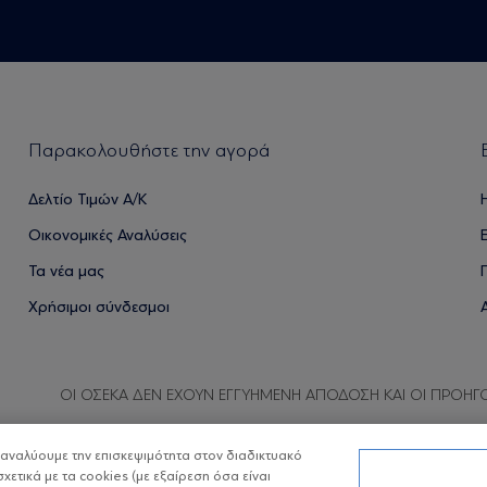
Παρακολουθήστε την αγορά
Δελτίο Τιμών Α/Κ
Οικονομικές Αναλύσεις
Τα νέα μας
Χρήσιμοι σύνδεσμοι
ΟΙ ΟΣΕΚΑ ΔΕΝ ΕΧΟΥΝ ΕΓΓΥΗΜΕΝΗ ΑΠΟΔΟΣΗ ΚΑΙ ΟΙ ΠΡΟΗΓ
α αναλύουμε την επισκεψιμότητα στον διαδικτυακό
σχετικά με τα cookies (με εξαίρεση όσα είναι
Copyright © Eurobank ΑΕΔΑΚ
Προστασία 