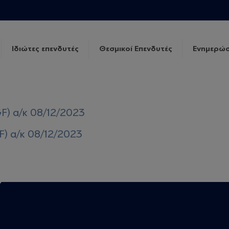
Ιδιώτες επενδυτές
Θεσμικοί Επενδυτές
Ενημερώσ
F) α/κ 08/12/2023
F) α/κ 08/12/2023