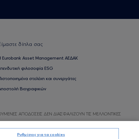
Είμαστε δίπλα σας
H Eurobank Asset Management ΑΕΔΑΚ
Επενδυτική φιλοσοφία ESG
Πιστοποιημένα στελέχη και συνεργάτες
Αποστολή Βιογραφικών
ΟΥΜΕΝΕΣ ΑΠΟΔΟΣΕΙΣ ΔΕΝ ΔΙΑΣΦΑΛΙΖΟΥΝ ΤΙΣ ΜΕΛΛΟΝΤΙΚΕΣ
Ρυθμίσεις για τα cookies
Προσωπικών Δεδομένων
Όροι χρήσης
Πολιτική cookies