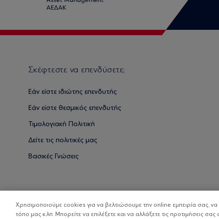
Σκέφτεστε να επενδύσετε;
Εάν είστε ιδιώτης επενδυτής
Εάν είστε θεσμικός επενδυτής
Τιμολογιακή Πολιτική
Δείτε τις πολιτικές μας
Βασικές Γνώσεις
Χρησιμοποιούμε cookies για να βελτιώσουμε την online εμπειρία σας, ν
τόπο μας κ.λπ. Μπορείτε να επιλέξετε και να αλλάξετε τις προτιμήσεις σας 