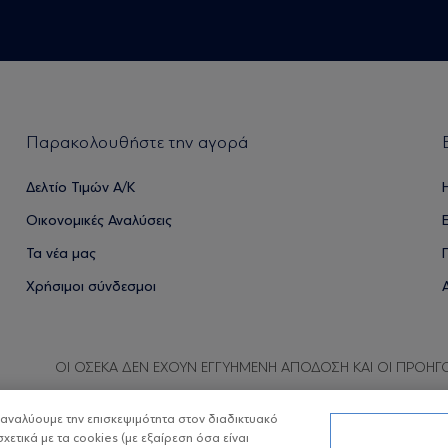
Παρακολουθήστε την αγορά
Δελτίο Τιμών Α/Κ
Οικονομικές Αναλύσεις
Τα νέα μας
Χρήσιμοι σύνδεσμοι
ΟΙ ΟΣΕΚΑ ΔΕΝ ΕΧΟΥΝ ΕΓΓΥΗΜΕΝΗ ΑΠΟΔΟΣΗ ΚΑΙ ΟΙ ΠΡΟΗΓ
α αναλύουμε την επισκεψιμότητα στον διαδικτυακό
σχετικά με τα cookies (με εξαίρεση όσα είναι
Copyright © Eurobank ΑΕΔΑΚ
Προστασία 