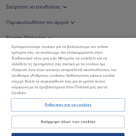
Σκέφτεστε να επενδύσετε;
Εάν είστε ιδιώτης επενδυτής
Παρακολουθήστε την αγορά
Εάν είστε θεσμικός επενδυτής
Δελτίο Τιμών Α/Κ
Είμαστε δίπλα σας
Τιμολογιακή Πολιτική
Οικονομικές Αναλύσεις
Χρησιμοποιούμε cookies για να βελτιώσουμε την online
Δείτε τις πολιτικές μας
H Eurobank Asset Management ΑΕΔΑΚ
εμπειρία σας, να αναλύουμε την επισκεψιμότητα στον
Τα νέα μας
Βασικές Γνώσεις
διαδικτυακό τόπο μας κ.λπ. Μπορείτε να επιλέξετε και να
Επενδυτική φιλοσοφία ESG
Χρήσιμοι σύνδεσμοι
αλλάξετε τις προτιμήσεις σας σχετικά με τα cookies (με
ΟΙ ΟΣΕΚΑ ΔΕΝ ΕΧΟΥΝ ΕΓΓΥΗΜΕΝΗ ΑΠΟΔΟΣΗ ΚΑΙ ΟΙ
Πιστοποιημένα στελέχη και συνεργάτες
εξαίρεση όσα είναι τεχνικώς απαραίτητα) ακολουθώντας τον
ΠΡΟΗΓΟΥΜΕΝΕΣ ΑΠΟΔΟΣΕΙΣ ΔΕΝ ΔΙΑΣΦΑΛΙΖΟΥΝ ΤΙΣ
σύνδεσμο «Ρυθμίσεις cookies». Καθιστώντας κάποιο cookie
ΜΕΛΛΟΝΤΙΚΕΣ
Αποστολή Βιογραφικών
ενεργό δίνετε τη συγκατάθεσή σας για τη χρήση αυτού
σύμφωνα με τα προβλεπόμενα στην Πολιτική μας για τα
Cookies.
Copyright © Eurobank ΑΕΔΑΚ
Ρυθμίσεις για τα cookies
Προστασία Προσωπικών Δεδομένων
Απόρριψη όλων των cookies
Όροι χρήσης