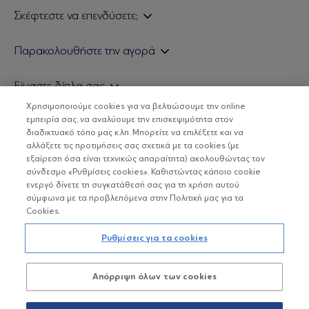
Σκέφτεστε να επενδύσετε;
Εάν είστε ιδιώτης επενδυτής
Παρακολουθήστε την αγορά
Εάν είστε θεσμικός επενδυτής
Δελτίο Τιμών Α/Κ
Είμαστε δίπλα σας
Τιμολογιακή Πολιτική
Οικονομικές Αναλύσεις
Χρησιμοποιούμε cookies για να βελτιώσουμε την online
Δείτε τις πολιτικές μας
H Eurobank Asset Management ΑΕΔΑΚ
εμπειρία σας, να αναλύουμε την επισκεψιμότητα στον
Τα νέα μας
Βασικές Γνώσεις
διαδικτυακό τόπο μας κ.λπ. Μπορείτε να επιλέξετε και να
Επενδυτική φιλοσοφία ESG
Χρήσιμοι σύνδεσμοι
αλλάξετε τις προτιμήσεις σας σχετικά με τα cookies (με
ΟΙ ΟΣΕΚΑ ΔΕΝ ΕΧΟΥΝ ΕΓΓΥΗΜΕΝΗ ΑΠΟΔΟΣΗ ΚΑΙ ΟΙ
Πιστοποιημένα στελέχη και συνεργάτες
εξαίρεση όσα είναι τεχνικώς απαραίτητα) ακολουθώντας τον
ΠΡΟΗΓΟΥΜΕΝΕΣ ΑΠΟΔΟΣΕΙΣ ΔΕΝ ΔΙΑΣΦΑΛΙΖΟΥΝ ΤΙΣ
σύνδεσμο «Ρυθμίσεις cookies». Καθιστώντας κάποιο cookie
ΜΕΛΛΟΝΤΙΚΕΣ
Αποστολή Βιογραφικών
ενεργό δίνετε τη συγκατάθεσή σας για τη χρήση αυτού
σύμφωνα με τα προβλεπόμενα στην Πολιτική μας για τα
Cookies.
Copyright © Eurobank ΑΕΔΑΚ
Ρυθμίσεις για τα cookies
Προστασία Προσωπικών Δεδομένων
Απόρριψη όλων των cookies
Όροι χρήσης