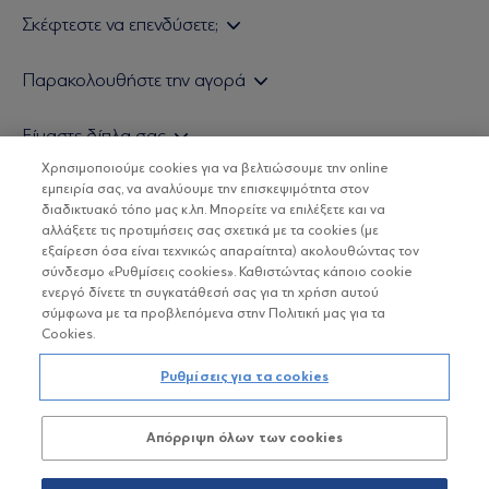
Σκέφτεστε να επενδύσετε;
Εάν είστε ιδιώτης επενδυτής
Παρακολουθήστε την αγορά
Εάν είστε θεσμικός επενδυτής
Δελτίο Τιμών Α/Κ
Είμαστε δίπλα σας
Τιμολογιακή Πολιτική
Οικονομικές Αναλύσεις
Χρησιμοποιούμε cookies για να βελτιώσουμε την online
Δείτε τις πολιτικές μας
H Eurobank Asset Management ΑΕΔΑΚ
εμπειρία σας, να αναλύουμε την επισκεψιμότητα στον
Τα νέα μας
Βασικές Γνώσεις
διαδικτυακό τόπο μας κ.λπ. Μπορείτε να επιλέξετε και να
Επενδυτική φιλοσοφία ESG
Χρήσιμοι σύνδεσμοι
αλλάξετε τις προτιμήσεις σας σχετικά με τα cookies (με
ΟΙ ΟΣΕΚΑ ΔΕΝ ΕΧΟΥΝ ΕΓΓΥΗΜΕΝΗ ΑΠΟΔΟΣΗ ΚΑΙ ΟΙ
Πιστοποιημένα στελέχη και συνεργάτες
εξαίρεση όσα είναι τεχνικώς απαραίτητα) ακολουθώντας τον
ΠΡΟΗΓΟΥΜΕΝΕΣ ΑΠΟΔΟΣΕΙΣ ΔΕΝ ΔΙΑΣΦΑΛΙΖΟΥΝ ΤΙΣ
σύνδεσμο «Ρυθμίσεις cookies». Καθιστώντας κάποιο cookie
ΜΕΛΛΟΝΤΙΚΕΣ
Αποστολή Βιογραφικών
ενεργό δίνετε τη συγκατάθεσή σας για τη χρήση αυτού
σύμφωνα με τα προβλεπόμενα στην Πολιτική μας για τα
Cookies.
Copyright © Eurobank ΑΕΔΑΚ
Ρυθμίσεις για τα cookies
Προστασία Προσωπικών Δεδομένων
Απόρριψη όλων των cookies
Όροι χρήσης