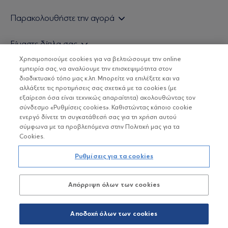
Εάν είστε ιδιώτης επενδυτής
Παρακολουθήστε την αγορά
Εάν είστε θεσμικός επενδυτής
Δελτίο Τιμών Α/Κ
Είμαστε δίπλα σας
Τιμολογιακή Πολιτική
Οικονομικές Αναλύσεις
Χρησιμοποιούμε cookies για να βελτιώσουμε την online
Δείτε τις πολιτικές μας
H Eurobank Asset Management ΑΕΔΑΚ
εμπειρία σας, να αναλύουμε την επισκεψιμότητα στον
Τα νέα μας
Βασικές Γνώσεις
διαδικτυακό τόπο μας κ.λπ. Μπορείτε να επιλέξετε και να
Επενδυτική φιλοσοφία ESG
Χρήσιμοι σύνδεσμοι
αλλάξετε τις προτιμήσεις σας σχετικά με τα cookies (με
ΟΙ ΟΣΕΚΑ ΔΕΝ ΕΧΟΥΝ ΕΓΓΥΗΜΕΝΗ ΑΠΟΔΟΣΗ ΚΑΙ ΟΙ
Πιστοποιημένα στελέχη και συνεργάτες
εξαίρεση όσα είναι τεχνικώς απαραίτητα) ακολουθώντας τον
ΠΡΟΗΓΟΥΜΕΝΕΣ ΑΠΟΔΟΣΕΙΣ ΔΕΝ ΔΙΑΣΦΑΛΙΖΟΥΝ ΤΙΣ
σύνδεσμο «Ρυθμίσεις cookies». Καθιστώντας κάποιο cookie
ΜΕΛΛΟΝΤΙΚΕΣ
Αποστολή Βιογραφικών
ενεργό δίνετε τη συγκατάθεσή σας για τη χρήση αυτού
σύμφωνα με τα προβλεπόμενα στην Πολιτική μας για τα
Cookies.
Copyright © Eurobank ΑΕΔΑΚ
Ρυθμίσεις για τα cookies
Προστασία Προσωπικών Δεδομένων
Απόρριψη όλων των cookies
Όροι χρήσης
Πολιτική cookies
Αποδοχή όλων των cookies