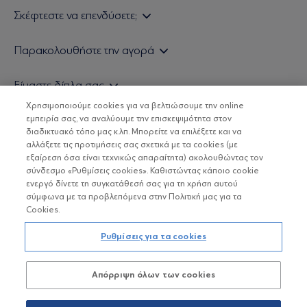
Σκέφτεστε να επενδύσετε;
Εάν είστε ιδιώτης επενδυτής
Παρακολουθήστε την αγορά
Εάν είστε θεσμικός επενδυτής
Δελτίο Τιμών Α/Κ
Είμαστε δίπλα σας
Τιμολογιακή Πολιτική
Οικονομικές Αναλύσεις
Χρησιμοποιούμε cookies για να βελτιώσουμε την online
Δείτε τις πολιτικές μας
H Eurobank Asset Management ΑΕΔΑΚ
εμπειρία σας, να αναλύουμε την επισκεψιμότητα στον
Τα νέα μας
Βασικές Γνώσεις
διαδικτυακό τόπο μας κ.λπ. Μπορείτε να επιλέξετε και να
Επενδυτική φιλοσοφία ESG
Χρήσιμοι σύνδεσμοι
αλλάξετε τις προτιμήσεις σας σχετικά με τα cookies (με
ΟΙ ΟΣΕΚΑ ΔΕΝ ΕΧΟΥΝ ΕΓΓΥΗΜΕΝΗ ΑΠΟΔΟΣΗ ΚΑΙ ΟΙ
Πιστοποιημένα στελέχη και συνεργάτες
εξαίρεση όσα είναι τεχνικώς απαραίτητα) ακολουθώντας τον
ΠΡΟΗΓΟΥΜΕΝΕΣ ΑΠΟΔΟΣΕΙΣ ΔΕΝ ΔΙΑΣΦΑΛΙΖΟΥΝ ΤΙΣ
σύνδεσμο «Ρυθμίσεις cookies». Καθιστώντας κάποιο cookie
ΜΕΛΛΟΝΤΙΚΕΣ
Αποστολή Βιογραφικών
ενεργό δίνετε τη συγκατάθεσή σας για τη χρήση αυτού
σύμφωνα με τα προβλεπόμενα στην Πολιτική μας για τα
Cookies.
Copyright © Eurobank ΑΕΔΑΚ
Ρυθμίσεις για τα cookies
Προστασία Προσωπικών Δεδομένων
Απόρριψη όλων των cookies
Όροι χρήσης