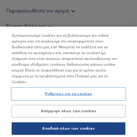
Εάν είστε ιδιώτης επενδυτής
Παρακολουθήστε την αγορά
Εάν είστε θεσμικός επενδυτής
Δελτίο Τιμών Α/Κ
Είμαστε δίπλα σας
Τιμολογιακή Πολιτική
Οικονομικές Αναλύσεις
Χρησιμοποιούμε cookies για να βελτιώσουμε την online
Δείτε τις πολιτικές μας
H Eurobank Asset Management ΑΕΔΑΚ
εμπειρία σας, να αναλύουμε την επισκεψιμότητα στον
Τα νέα μας
Βασικές Γνώσεις
διαδικτυακό τόπο μας κ.λπ. Μπορείτε να επιλέξετε και να
Επενδυτική φιλοσοφία ESG
Χρήσιμοι σύνδεσμοι
αλλάξετε τις προτιμήσεις σας σχετικά με τα cookies (με
ΟΙ ΟΣΕΚΑ ΔΕΝ ΕΧΟΥΝ ΕΓΓΥΗΜΕΝΗ ΑΠΟΔΟΣΗ ΚΑΙ ΟΙ
Πιστοποιημένα στελέχη και συνεργάτες
εξαίρεση όσα είναι τεχνικώς απαραίτητα) ακολουθώντας τον
ΠΡΟΗΓΟΥΜΕΝΕΣ ΑΠΟΔΟΣΕΙΣ ΔΕΝ ΔΙΑΣΦΑΛΙΖΟΥΝ ΤΙΣ
σύνδεσμο «Ρυθμίσεις cookies». Καθιστώντας κάποιο cookie
ΜΕΛΛΟΝΤΙΚΕΣ
Αποστολή Βιογραφικών
ενεργό δίνετε τη συγκατάθεσή σας για τη χρήση αυτού
σύμφωνα με τα προβλεπόμενα στην Πολιτική μας για τα
Cookies.
Copyright © Eurobank ΑΕΔΑΚ
Ρυθμίσεις για τα cookies
Προστασία Προσωπικών Δεδομένων
Απόρριψη όλων των cookies
Όροι χρήσης
Πολιτική cookies
Αποδοχή όλων των cookies