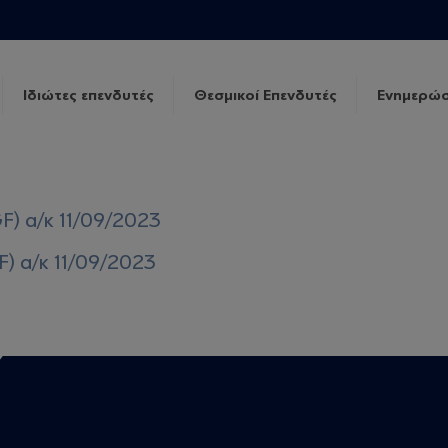
Ιδιώτες επενδυτές
Θεσμικοί Επενδυτές
Ενημερώσ
F) α/κ 11/09/2023
F) α/κ 11/09/2023