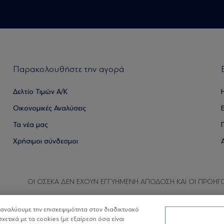
Παρακολουθήστε την αγορά
Δελτίο Τιμών Α/Κ
Οικονομικές Αναλύσεις
Τα νέα μας
Χρήσιμοι σύνδεσμοι
ΟΙ ΟΣΕΚΑ ΔΕΝ ΕΧΟΥΝ ΕΓΓΥΗΜΕΝΗ ΑΠΟΔΟΣΗ ΚΑΙ ΟΙ ΠΡΟΗΓ
α αναλύουμε την επισκεψιμότητα στον διαδικτυακό
σχετικά με τα cookies (με εξαίρεση όσα είναι
Copyright © Eurobank ΑΕΔΑΚ
Προστασία 