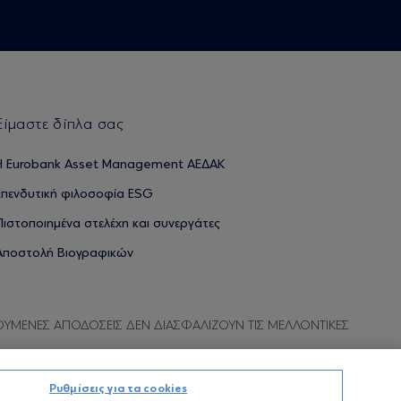
Είμαστε δίπλα σας
H Eurobank Asset Management ΑΕΔΑΚ
Επενδυτική φιλοσοφία ESG
Πιστοποιημένα στελέχη και συνεργάτες
Αποστολή Βιογραφικών
ΟΥΜΕΝΕΣ ΑΠΟΔΟΣΕΙΣ ΔΕΝ ΔΙΑΣΦΑΛΙΖΟΥΝ ΤΙΣ ΜΕΛΛΟΝΤΙΚΕΣ
Ρυθμίσεις για τα cookies
Προσωπικών Δεδομένων
Όροι χρήσης
Πολιτική cookies