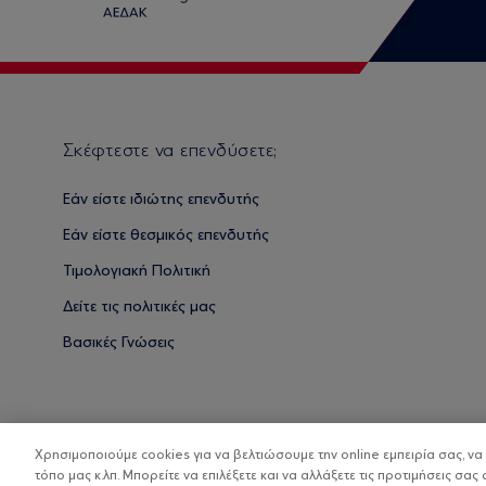
Σκέφτεστε να επενδύσετε;
Εάν είστε ιδιώτης επενδυτής
Εάν είστε θεσμικός επενδυτής
Τιμολογιακή Πολιτική
Δείτε τις πολιτικές μας
Βασικές Γνώσεις
Χρησιμοποιούμε cookies για να βελτιώσουμε την online εμπειρία σας, ν
τόπο μας κ.λπ. Μπορείτε να επιλέξετε και να αλλάξετε τις προτιμήσεις σας 