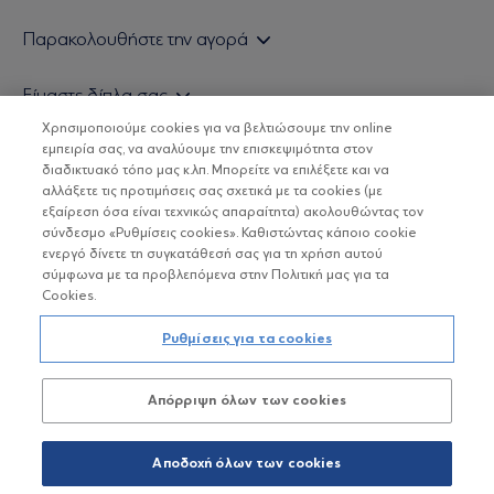
Εάν είστε ιδιώτης επενδυτής
Παρακολουθήστε την αγορά
Εάν είστε θεσμικός επενδυτής
Δελτίο Τιμών Α/Κ
Είμαστε δίπλα σας
Τιμολογιακή Πολιτική
Οικονομικές Αναλύσεις
Χρησιμοποιούμε cookies για να βελτιώσουμε την online
Δείτε τις πολιτικές μας
H Eurobank Asset Management ΑΕΔΑΚ
εμπειρία σας, να αναλύουμε την επισκεψιμότητα στον
Τα νέα μας
Βασικές Γνώσεις
διαδικτυακό τόπο μας κ.λπ. Μπορείτε να επιλέξετε και να
Επενδυτική φιλοσοφία ESG
Χρήσιμοι σύνδεσμοι
αλλάξετε τις προτιμήσεις σας σχετικά με τα cookies (με
ΟΙ ΟΣΕΚΑ ΔΕΝ ΕΧΟΥΝ ΕΓΓΥΗΜΕΝΗ ΑΠΟΔΟΣΗ ΚΑΙ ΟΙ
Πιστοποιημένα στελέχη και συνεργάτες
εξαίρεση όσα είναι τεχνικώς απαραίτητα) ακολουθώντας τον
ΠΡΟΗΓΟΥΜΕΝΕΣ ΑΠΟΔΟΣΕΙΣ ΔΕΝ ΔΙΑΣΦΑΛΙΖΟΥΝ ΤΙΣ
σύνδεσμο «Ρυθμίσεις cookies». Καθιστώντας κάποιο cookie
ΜΕΛΛΟΝΤΙΚΕΣ
Αποστολή Βιογραφικών
ενεργό δίνετε τη συγκατάθεσή σας για τη χρήση αυτού
σύμφωνα με τα προβλεπόμενα στην Πολιτική μας για τα
Cookies.
Copyright © Eurobank ΑΕΔΑΚ
Ρυθμίσεις για τα cookies
Προστασία Προσωπικών Δεδομένων
Απόρριψη όλων των cookies
Όροι χρήσης
Πολιτική cookies
Αποδοχή όλων των cookies