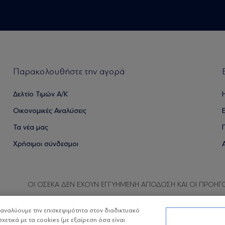
Παρακολουθήστε την αγορά
Δελτίο Τιμών Α/Κ
Οικονομικές Αναλύσεις
Τα νέα μας
Χρήσιμοι σύνδεσμοι
ΟΙ ΟΣΕΚΑ ΔΕΝ ΕΧΟΥΝ ΕΓΓΥΗΜΕΝΗ ΑΠΟΔΟΣΗ ΚΑΙ ΟΙ ΠΡΟΗΓ
α αναλύουμε την επισκεψιμότητα στον διαδικτυακό
σχετικά με τα cookies (με εξαίρεση όσα είναι
Copyright © Eurobank ΑΕΔΑΚ
Προστασία 