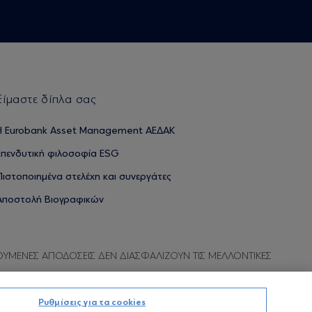
Είμαστε δίπλα σας
H Eurobank Asset Management ΑΕΔΑΚ
Επενδυτική φιλοσοφία ESG
Πιστοποιημένα στελέχη και συνεργάτες
Αποστολή Βιογραφικών
ΟΥΜΕΝΕΣ ΑΠΟΔΟΣΕΙΣ ΔΕΝ ΔΙΑΣΦΑΛΙΖΟΥΝ ΤΙΣ ΜΕΛΛΟΝΤΙΚΕΣ
Ρυθμίσεις για τα cookies
Προσωπικών Δεδομένων
Όροι χρήσης
Πολιτική cookies