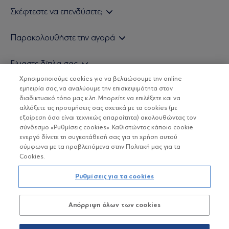
Σκέφτεστε να επενδύσετε;
Εάν είστε ιδιώτης επενδυτής
Παρακολουθήστε την αγορά
Εάν είστε θεσμικός επενδυτής
Δελτίο Τιμών Α/Κ
Είμαστε δίπλα σας
Τιμολογιακή Πολιτική
Οικονομικές Αναλύσεις
Χρησιμοποιούμε cookies για να βελτιώσουμε την online
Δείτε τις πολιτικές μας
H Eurobank Asset Management ΑΕΔΑΚ
εμπειρία σας, να αναλύουμε την επισκεψιμότητα στον
Τα νέα μας
Βασικές Γνώσεις
διαδικτυακό τόπο μας κ.λπ. Μπορείτε να επιλέξετε και να
Επενδυτική φιλοσοφία ESG
Χρήσιμοι σύνδεσμοι
αλλάξετε τις προτιμήσεις σας σχετικά με τα cookies (με
ΟΙ ΟΣΕΚΑ ΔΕΝ ΕΧΟΥΝ ΕΓΓΥΗΜΕΝΗ ΑΠΟΔΟΣΗ ΚΑΙ ΟΙ
Πιστοποιημένα στελέχη και συνεργάτες
εξαίρεση όσα είναι τεχνικώς απαραίτητα) ακολουθώντας τον
ΠΡΟΗΓΟΥΜΕΝΕΣ ΑΠΟΔΟΣΕΙΣ ΔΕΝ ΔΙΑΣΦΑΛΙΖΟΥΝ ΤΙΣ
σύνδεσμο «Ρυθμίσεις cookies». Καθιστώντας κάποιο cookie
ΜΕΛΛΟΝΤΙΚΕΣ
Αποστολή Βιογραφικών
ενεργό δίνετε τη συγκατάθεσή σας για τη χρήση αυτού
σύμφωνα με τα προβλεπόμενα στην Πολιτική μας για τα
Cookies.
Copyright © Eurobank ΑΕΔΑΚ
Ρυθμίσεις για τα cookies
Προστασία Προσωπικών Δεδομένων
Απόρριψη όλων των cookies
Όροι χρήσης