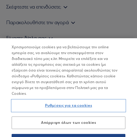
Σκέφτεστε να επενδύσετε;
Εάν είστε ιδιώτης επενδυτής
Παρακολουθήστε την αγορά
Εάν είστε θεσμικός επενδυτής
Δελτίο Τιμών Α/Κ
Είμαστε δίπλα σας
Τιμολογιακή Πολιτική
Οικονομικές Αναλύσεις
Χρησιμοποιούμε cookies για να βελτιώσουμε την online
Δείτε τις πολιτικές μας
H Eurobank Asset Management ΑΕΔΑΚ
εμπειρία σας, να αναλύουμε την επισκεψιμότητα στον
Τα νέα μας
Βασικές Γνώσεις
διαδικτυακό τόπο μας κ.λπ. Μπορείτε να επιλέξετε και να
Επενδυτική φιλοσοφία ESG
Χρήσιμοι σύνδεσμοι
αλλάξετε τις προτιμήσεις σας σχετικά με τα cookies (με
ΟΙ ΟΣΕΚΑ ΔΕΝ ΕΧΟΥΝ ΕΓΓΥΗΜΕΝΗ ΑΠΟΔΟΣΗ ΚΑΙ ΟΙ
Πιστοποιημένα στελέχη και συνεργάτες
εξαίρεση όσα είναι τεχνικώς απαραίτητα) ακολουθώντας τον
ΠΡΟΗΓΟΥΜΕΝΕΣ ΑΠΟΔΟΣΕΙΣ ΔΕΝ ΔΙΑΣΦΑΛΙΖΟΥΝ ΤΙΣ
σύνδεσμο «Ρυθμίσεις cookies». Καθιστώντας κάποιο cookie
ΜΕΛΛΟΝΤΙΚΕΣ
Αποστολή Βιογραφικών
ενεργό δίνετε τη συγκατάθεσή σας για τη χρήση αυτού
σύμφωνα με τα προβλεπόμενα στην Πολιτική μας για τα
Cookies.
Copyright © Eurobank ΑΕΔΑΚ
Ρυθμίσεις για τα cookies
Προστασία Προσωπικών Δεδομένων
Απόρριψη όλων των cookies
Όροι χρήσης