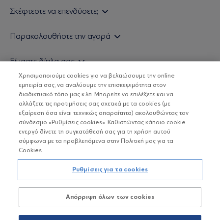
Σκέφτεστε να επενδύσετε;
Εάν είστε ιδιώτης επενδυτής
Παρακολουθήστε την αγορά
Εάν είστε θεσμικός επενδυτής
Δελτίο Τιμών Α/Κ
Είμαστε δίπλα σας
Τιμολογιακή Πολιτική
Οικονομικές Αναλύσεις
Χρησιμοποιούμε cookies για να βελτιώσουμε την online
Δείτε τις πολιτικές μας
H Eurobank Asset Management ΑΕΔΑΚ
εμπειρία σας, να αναλύουμε την επισκεψιμότητα στον
Τα νέα μας
Βασικές Γνώσεις
διαδικτυακό τόπο μας κ.λπ. Μπορείτε να επιλέξετε και να
Επενδυτική φιλοσοφία ESG
Χρήσιμοι σύνδεσμοι
αλλάξετε τις προτιμήσεις σας σχετικά με τα cookies (με
ΟΙ ΟΣΕΚΑ ΔΕΝ ΕΧΟΥΝ ΕΓΓΥΗΜΕΝΗ ΑΠΟΔΟΣΗ ΚΑΙ ΟΙ
Πιστοποιημένα στελέχη και συνεργάτες
εξαίρεση όσα είναι τεχνικώς απαραίτητα) ακολουθώντας τον
ΠΡΟΗΓΟΥΜΕΝΕΣ ΑΠΟΔΟΣΕΙΣ ΔΕΝ ΔΙΑΣΦΑΛΙΖΟΥΝ ΤΙΣ
σύνδεσμο «Ρυθμίσεις cookies». Καθιστώντας κάποιο cookie
ΜΕΛΛΟΝΤΙΚΕΣ
Αποστολή Βιογραφικών
ενεργό δίνετε τη συγκατάθεσή σας για τη χρήση αυτού
σύμφωνα με τα προβλεπόμενα στην Πολιτική μας για τα
Cookies.
Copyright © Eurobank ΑΕΔΑΚ
Ρυθμίσεις για τα cookies
Προστασία Προσωπικών Δεδομένων
Απόρριψη όλων των cookies
Όροι χρήσης