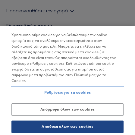
Εάν είστε ιδιώτης επενδυτής
Παρακολουθήστε την αγορά
Εάν είστε θεσμικός επενδυτής
Δελτίο Τιμών Α/Κ
Είμαστε δίπλα σας
Τιμολογιακή Πολιτική
Οικονομικές Αναλύσεις
Χρησιμοποιούμε cookies για να βελτιώσουμε την online
Δείτε τις πολιτικές μας
H Eurobank Asset Management ΑΕΔΑΚ
εμπειρία σας, να αναλύουμε την επισκεψιμότητα στον
Τα νέα μας
Βασικές Γνώσεις
διαδικτυακό τόπο μας κ.λπ. Μπορείτε να επιλέξετε και να
Επενδυτική φιλοσοφία ESG
Χρήσιμοι σύνδεσμοι
αλλάξετε τις προτιμήσεις σας σχετικά με τα cookies (με
ΟΙ ΟΣΕΚΑ ΔΕΝ ΕΧΟΥΝ ΕΓΓΥΗΜΕΝΗ ΑΠΟΔΟΣΗ ΚΑΙ ΟΙ
Πιστοποιημένα στελέχη και συνεργάτες
εξαίρεση όσα είναι τεχνικώς απαραίτητα) ακολουθώντας τον
ΠΡΟΗΓΟΥΜΕΝΕΣ ΑΠΟΔΟΣΕΙΣ ΔΕΝ ΔΙΑΣΦΑΛΙΖΟΥΝ ΤΙΣ
σύνδεσμο «Ρυθμίσεις cookies». Καθιστώντας κάποιο cookie
ΜΕΛΛΟΝΤΙΚΕΣ
Αποστολή Βιογραφικών
ενεργό δίνετε τη συγκατάθεσή σας για τη χρήση αυτού
σύμφωνα με τα προβλεπόμενα στην Πολιτική μας για τα
Cookies.
Copyright © Eurobank ΑΕΔΑΚ
Ρυθμίσεις για τα cookies
Προστασία Προσωπικών Δεδομένων
Απόρριψη όλων των cookies
Όροι χρήσης
Πολιτική cookies
Αποδοχή όλων των cookies