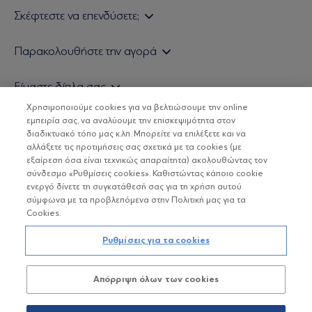
Σκέφτεστε να επενδύσετε;
Εάν είστε ιδιώτης επενδυτής
Παρακολουθήστε την αγορά
Εάν είστε θεσμικός επενδυτής
Δελτίο Τιμών Α/Κ
Είμαστε δίπλα σας
Τιμολογιακή Πολιτική
Οικονομικές Αναλύσεις
Χρησιμοποιούμε cookies για να βελτιώσουμε την online
Δείτε τις πολιτικές μας
H Eurobank Asset Management ΑΕΔΑΚ
εμπειρία σας, να αναλύουμε την επισκεψιμότητα στον
Τα νέα μας
Βασικές Γνώσεις
διαδικτυακό τόπο μας κ.λπ. Μπορείτε να επιλέξετε και να
Επενδυτική φιλοσοφία ESG
Χρήσιμοι σύνδεσμοι
αλλάξετε τις προτιμήσεις σας σχετικά με τα cookies (με
ΟΙ ΟΣΕΚΑ ΔΕΝ ΕΧΟΥΝ ΕΓΓΥΗΜΕΝΗ ΑΠΟΔΟΣΗ ΚΑΙ ΟΙ
Πιστοποιημένα στελέχη και συνεργάτες
εξαίρεση όσα είναι τεχνικώς απαραίτητα) ακολουθώντας τον
ΠΡΟΗΓΟΥΜΕΝΕΣ ΑΠΟΔΟΣΕΙΣ ΔΕΝ ΔΙΑΣΦΑΛΙΖΟΥΝ ΤΙΣ
σύνδεσμο «Ρυθμίσεις cookies». Καθιστώντας κάποιο cookie
ΜΕΛΛΟΝΤΙΚΕΣ
Αποστολή Βιογραφικών
ενεργό δίνετε τη συγκατάθεσή σας για τη χρήση αυτού
σύμφωνα με τα προβλεπόμενα στην Πολιτική μας για τα
Cookies.
Copyright © Eurobank ΑΕΔΑΚ
Ρυθμίσεις για τα cookies
Προστασία Προσωπικών Δεδομένων
Απόρριψη όλων των cookies
Όροι χρήσης