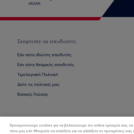
Σκέφτεστε να επενδύσετε;
Εάν είστε ιδιώτης επενδυτής
Εάν είστε θεσμικός επενδυτής
Τιμολογιακή Πολιτική
Δείτε τις πολιτικές μας
Βασικές Γνώσεις
Χρησιμοποιούμε cookies για να βελτιώσουμε την online εμπειρία σας, ν
τόπο μας κ.λπ. Μπορείτε να επιλέξετε και να αλλάξετε τις προτιμήσεις σας 