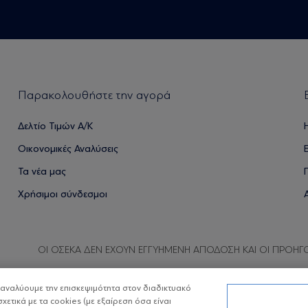
Παρακολουθήστε την αγορά
Δελτίο Τιμών Α/Κ
Οικονομικές Αναλύσεις
Τα νέα μας
Χρήσιμοι σύνδεσμοι
ΟΙ ΟΣΕΚΑ ΔΕΝ ΕΧΟΥΝ ΕΓΓΥΗΜΕΝΗ ΑΠΟΔΟΣΗ ΚΑΙ ΟΙ ΠΡΟΗΓ
α αναλύουμε την επισκεψιμότητα στον διαδικτυακό
σχετικά με τα cookies (με εξαίρεση όσα είναι
Copyright © Eurobank ΑΕΔΑΚ
Προστασία 