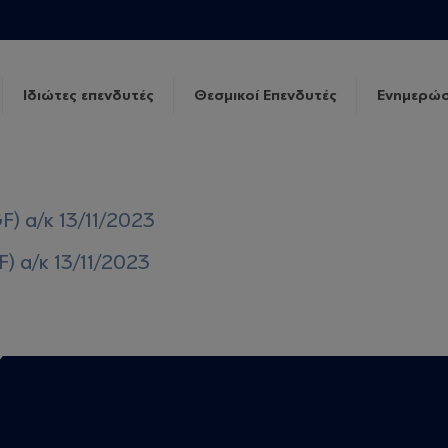
Ιδιώτες επενδυτές
Θεσμικοί Επενδυτές
Ενημερώσ
F) α/κ 13/11/2023
) α/κ 13/11/2023