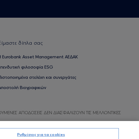
Είμαστε δίπλα σας
H Eurobank Asset Management ΑΕΔΑΚ
Επενδυτική φιλοσοφία ESG
Πιστοποιημένα στελέχη και συνεργάτες
Αποστολή Βιογραφικών
ΟΥΜΕΝΕΣ ΑΠΟΔΟΣΕΙΣ ΔΕΝ ΔΙΑΣΦΑΛΙΖΟΥΝ ΤΙΣ ΜΕΛΛΟΝΤΙΚΕΣ
Ρυθμίσεις για τα cookies
Προσωπικών Δεδομένων
Όροι χρήσης
Πολιτική cookies