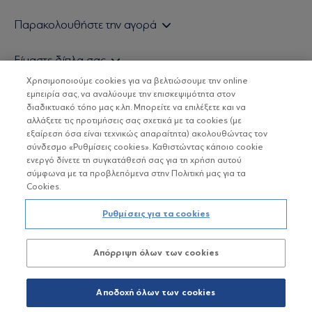
Εάν είστε ιδιώτης επενδυτής
Παρακολουθήστε την αγορά
Εάν είστε θεσμικός επενδυτής
Δελτίο Τιμών Α/Κ
Είμαστε δίπλα σας
Τιμολογιακή Πολιτική
Οικονομικές Αναλύσεις
Χρησιμοποιούμε cookies για να βελτιώσουμε την online
Δείτε τις πολιτικές μας
H Eurobank Asset Management ΑΕΔΑΚ
εμπειρία σας, να αναλύουμε την επισκεψιμότητα στον
Τα νέα μας
Βασικές Γνώσεις
διαδικτυακό τόπο μας κ.λπ. Μπορείτε να επιλέξετε και να
Επενδυτική φιλοσοφία ESG
Χρήσιμοι σύνδεσμοι
αλλάξετε τις προτιμήσεις σας σχετικά με τα cookies (με
ΟΙ ΟΣΕΚΑ ΔΕΝ ΕΧΟΥΝ ΕΓΓΥΗΜΕΝΗ ΑΠΟΔΟΣΗ ΚΑΙ ΟΙ
Πιστοποιημένα στελέχη και συνεργάτες
εξαίρεση όσα είναι τεχνικώς απαραίτητα) ακολουθώντας τον
ΠΡΟΗΓΟΥΜΕΝΕΣ ΑΠΟΔΟΣΕΙΣ ΔΕΝ ΔΙΑΣΦΑΛΙΖΟΥΝ ΤΙΣ
σύνδεσμο «Ρυθμίσεις cookies». Καθιστώντας κάποιο cookie
ΜΕΛΛΟΝΤΙΚΕΣ
Αποστολή Βιογραφικών
ενεργό δίνετε τη συγκατάθεσή σας για τη χρήση αυτού
σύμφωνα με τα προβλεπόμενα στην Πολιτική μας για τα
Cookies.
Copyright © Eurobank ΑΕΔΑΚ
Ρυθμίσεις για τα cookies
Προστασία Προσωπικών Δεδομένων
Απόρριψη όλων των cookies
Όροι χρήσης
Πολιτική cookies
Αποδοχή όλων των cookies