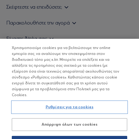
Σκέφτεστε να επενδύσετε;
Εάν είστε ιδιώτης επενδυτής
Παρακολουθήστε την αγορά
Εάν είστε θεσμικός επενδυτής
Δελτίο Τιμών Α/Κ
Είμαστε δίπλα σας
Τιμολογιακή Πολιτική
Οικονομικές Αναλύσεις
Χρησιμοποιούμε cookies για να βελτιώσουμε την online
Δείτε τις πολιτικές μας
H Eurobank Asset Management ΑΕΔΑΚ
εμπειρία σας, να αναλύουμε την επισκεψιμότητα στον
Τα νέα μας
Βασικές Γνώσεις
διαδικτυακό τόπο μας κ.λπ. Μπορείτε να επιλέξετε και να
Επενδυτική φιλοσοφία ESG
Χρήσιμοι σύνδεσμοι
αλλάξετε τις προτιμήσεις σας σχετικά με τα cookies (με
ΟΙ ΟΣΕΚΑ ΔΕΝ ΕΧΟΥΝ ΕΓΓΥΗΜΕΝΗ ΑΠΟΔΟΣΗ ΚΑΙ ΟΙ
Πιστοποιημένα στελέχη και συνεργάτες
εξαίρεση όσα είναι τεχνικώς απαραίτητα) ακολουθώντας τον
ΠΡΟΗΓΟΥΜΕΝΕΣ ΑΠΟΔΟΣΕΙΣ ΔΕΝ ΔΙΑΣΦΑΛΙΖΟΥΝ ΤΙΣ
σύνδεσμο «Ρυθμίσεις cookies». Καθιστώντας κάποιο cookie
ΜΕΛΛΟΝΤΙΚΕΣ
Αποστολή Βιογραφικών
ενεργό δίνετε τη συγκατάθεσή σας για τη χρήση αυτού
σύμφωνα με τα προβλεπόμενα στην Πολιτική μας για τα
Cookies.
Copyright © Eurobank ΑΕΔΑΚ
Ρυθμίσεις για τα cookies
Προστασία Προσωπικών Δεδομένων
Απόρριψη όλων των cookies
Όροι χρήσης