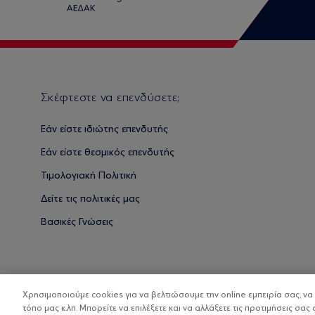
Σκέφτεστε να επενδύσετε;
Εάν είστε ιδιώτης επενδυτής
Εάν είστε θεσμικός επενδυτής
Τιμολογιακή Πολιτική
Δείτε τις πολιτικές μας
Βασικές Γνώσεις
Χρησιμοποιούμε cookies για να βελτιώσουμε την online εμπειρία σας, ν
τόπο μας κ.λπ. Μπορείτε να επιλέξετε και να αλλάξετε τις προτιμήσεις σας 