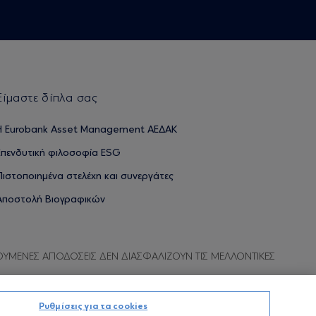
Είμαστε δίπλα σας
H Eurobank Asset Management ΑΕΔΑΚ
Επενδυτική φιλοσοφία ESG
Πιστοποιημένα στελέχη και συνεργάτες
Αποστολή Βιογραφικών
ΟΥΜΕΝΕΣ ΑΠΟΔΟΣΕΙΣ ΔΕΝ ΔΙΑΣΦΑΛΙΖΟΥΝ ΤΙΣ ΜΕΛΛΟΝΤΙΚΕΣ
Ρυθμίσεις για τα cookies
Προσωπικών Δεδομένων
Όροι χρήσης
Πολιτική cookies