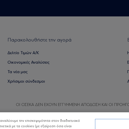
Παρακολουθήστε την αγορά
Δελτίο Τιμών Α/Κ
Οικονομικές Αναλύσεις
Τα νέα μας
Χρήσιμοι σύνδεσμοι
ΟΙ ΟΣΕΚΑ ΔΕΝ ΕΧΟΥΝ ΕΓΓΥΗΜΕΝΗ ΑΠΟΔΟΣΗ ΚΑΙ ΟΙ ΠΡΟΗΓ
α αναλύουμε την επισκεψιμότητα στον διαδικτυακό
σχετικά με τα cookies (με εξαίρεση όσα είναι
Copyright © Eurobank ΑΕΔΑΚ
Προστασία 