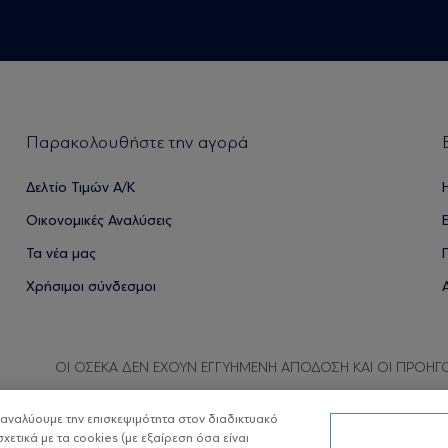
Παρακολουθήστε την αγορά
Δελτίο Τιμών Α/Κ
Οικονομικές Αναλύσεις
Τα νέα μας
Χρήσιμοι σύνδεσμοι
ΟΙ ΟΣΕΚΑ ΔΕΝ ΕΧΟΥΝ ΕΓΓΥΗΜΕΝΗ ΑΠΟΔΟΣΗ ΚΑΙ ΟΙ ΠΡΟΗΓ
α αναλύουμε την επισκεψιμότητα στον διαδικτυακό
σχετικά με τα cookies (με εξαίρεση όσα είναι
Copyright © Eurobank ΑΕΔΑΚ
Προστασία 