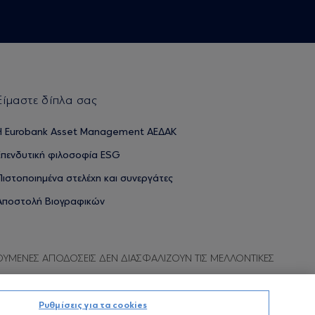
Είμαστε δίπλα σας
H Eurobank Asset Management ΑΕΔΑΚ
Επενδυτική φιλοσοφία ESG
Πιστοποιημένα στελέχη και συνεργάτες
Αποστολή Βιογραφικών
ΟΥΜΕΝΕΣ ΑΠΟΔΟΣΕΙΣ ΔΕΝ ΔΙΑΣΦΑΛΙΖΟΥΝ ΤΙΣ ΜΕΛΛΟΝΤΙΚΕΣ
Ρυθμίσεις για τα cookies
Προσωπικών Δεδομένων
Όροι χρήσης
Πολιτική cookies