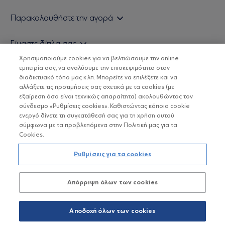
Εάν είστε ιδιώτης επενδυτής
Παρακολουθήστε την αγορά
Εάν είστε θεσμικός επενδυτής
Δελτίο Τιμών Α/Κ
Είμαστε δίπλα σας
Τιμολογιακή Πολιτική
Οικονομικές Αναλύσεις
Χρησιμοποιούμε cookies για να βελτιώσουμε την online
Δείτε τις πολιτικές μας
H Eurobank Asset Management ΑΕΔΑΚ
εμπειρία σας, να αναλύουμε την επισκεψιμότητα στον
Τα νέα μας
Βασικές Γνώσεις
διαδικτυακό τόπο μας κ.λπ. Μπορείτε να επιλέξετε και να
Επενδυτική φιλοσοφία ESG
Χρήσιμοι σύνδεσμοι
αλλάξετε τις προτιμήσεις σας σχετικά με τα cookies (με
ΟΙ ΟΣΕΚΑ ΔΕΝ ΕΧΟΥΝ ΕΓΓΥΗΜΕΝΗ ΑΠΟΔΟΣΗ ΚΑΙ ΟΙ
Πιστοποιημένα στελέχη και συνεργάτες
εξαίρεση όσα είναι τεχνικώς απαραίτητα) ακολουθώντας τον
ΠΡΟΗΓΟΥΜΕΝΕΣ ΑΠΟΔΟΣΕΙΣ ΔΕΝ ΔΙΑΣΦΑΛΙΖΟΥΝ ΤΙΣ
σύνδεσμο «Ρυθμίσεις cookies». Καθιστώντας κάποιο cookie
ΜΕΛΛΟΝΤΙΚΕΣ
Αποστολή Βιογραφικών
ενεργό δίνετε τη συγκατάθεσή σας για τη χρήση αυτού
σύμφωνα με τα προβλεπόμενα στην Πολιτική μας για τα
Cookies.
Copyright © Eurobank ΑΕΔΑΚ
Ρυθμίσεις για τα cookies
Προστασία Προσωπικών Δεδομένων
Απόρριψη όλων των cookies
Όροι χρήσης
Πολιτική cookies
Αποδοχή όλων των cookies