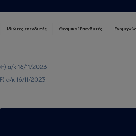
Ιδιώτες επενδυτές
Θεσμικοί Επενδυτές
Ενημερώσ
F) α/κ 16/11/2023
) α/κ 16/11/2023