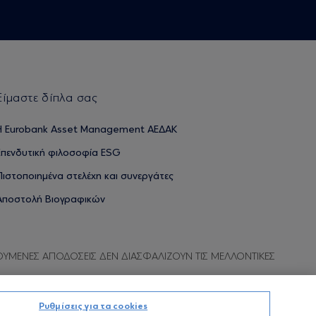
Είμαστε δίπλα σας
H Eurobank Asset Management ΑΕΔΑΚ
Επενδυτική φιλοσοφία ESG
Πιστοποιημένα στελέχη και συνεργάτες
Αποστολή Βιογραφικών
ΟΥΜΕΝΕΣ ΑΠΟΔΟΣΕΙΣ ΔΕΝ ΔΙΑΣΦΑΛΙΖΟΥΝ ΤΙΣ ΜΕΛΛΟΝΤΙΚΕΣ
Ρυθμίσεις για τα cookies
Προσωπικών Δεδομένων
Όροι χρήσης
Πολιτική cookies