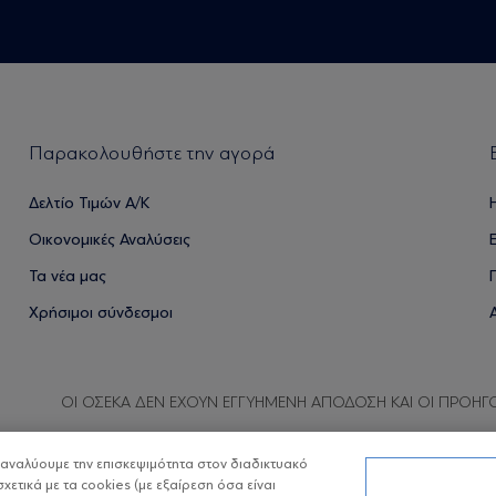
Παρακολουθήστε την αγορά
Δελτίο Τιμών Α/Κ
Οικονομικές Αναλύσεις
Τα νέα μας
Χρήσιμοι σύνδεσμοι
ΟΙ ΟΣΕΚΑ ΔΕΝ ΕΧΟΥΝ ΕΓΓΥΗΜΕΝΗ ΑΠΟΔΟΣΗ ΚΑΙ ΟΙ ΠΡΟΗΓ
α αναλύουμε την επισκεψιμότητα στον διαδικτυακό
σχετικά με τα cookies (με εξαίρεση όσα είναι
Copyright © Eurobank ΑΕΔΑΚ
Προστασία 