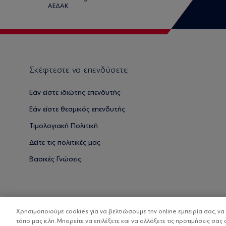
Σκέφτεστε να επενδύσετε;
Εάν είστε ιδιώτης επενδυτής
Εάν είστε θεσμικός επενδυτής
Τιμολογιακή Πολιτική
Δείτε τις πολιτικές μας
Βασικές Γνώσεις
Χρησιμοποιούμε cookies για να βελτιώσουμε την online εμπειρία σας, ν
τόπο μας κ.λπ. Μπορείτε να επιλέξετε και να αλλάξετε τις προτιμήσεις σας 