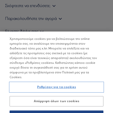
Σκέφτεστε να επενδύσετε;
Εάν είστε ιδιώτης επενδυτής
Παρακολουθήστε την αγορά
Εάν είστε θεσμικός επενδυτής
Δελτίο Τιμών Α/Κ
Είμαστε δίπλα σας
Τιμολογιακή Πολιτική
Οικονομικές Αναλύσεις
Χρησιμοποιούμε cookies για να βελτιώσουμε την online
Δείτε τις πολιτικές μας
H Eurobank Asset Management ΑΕΔΑΚ
εμπειρία σας, να αναλύουμε την επισκεψιμότητα στον
Τα νέα μας
Βασικές Γνώσεις
διαδικτυακό τόπο μας κ.λπ. Μπορείτε να επιλέξετε και να
Επενδυτική φιλοσοφία ESG
Χρήσιμοι σύνδεσμοι
αλλάξετε τις προτιμήσεις σας σχετικά με τα cookies (με
ΟΙ ΟΣΕΚΑ ΔΕΝ ΕΧΟΥΝ ΕΓΓΥΗΜΕΝΗ ΑΠΟΔΟΣΗ ΚΑΙ ΟΙ
Πιστοποιημένα στελέχη και συνεργάτες
εξαίρεση όσα είναι τεχνικώς απαραίτητα) ακολουθώντας τον
ΠΡΟΗΓΟΥΜΕΝΕΣ ΑΠΟΔΟΣΕΙΣ ΔΕΝ ΔΙΑΣΦΑΛΙΖΟΥΝ ΤΙΣ
σύνδεσμο «Ρυθμίσεις cookies». Καθιστώντας κάποιο cookie
ΜΕΛΛΟΝΤΙΚΕΣ
Αποστολή Βιογραφικών
ενεργό δίνετε τη συγκατάθεσή σας για τη χρήση αυτού
σύμφωνα με τα προβλεπόμενα στην Πολιτική μας για τα
Cookies.
Copyright © Eurobank ΑΕΔΑΚ
Ρυθμίσεις για τα cookies
Προστασία Προσωπικών Δεδομένων
Απόρριψη όλων των cookies
Όροι χρήσης