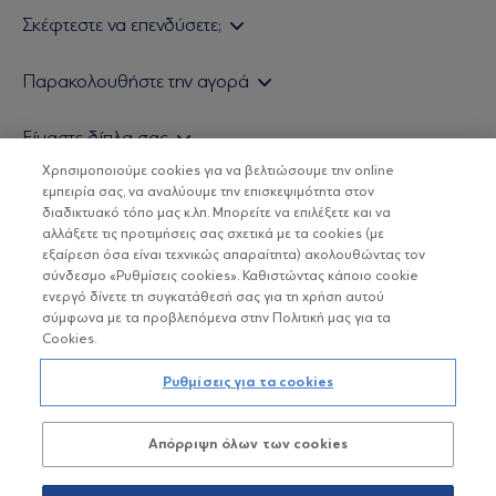
Σκέφτεστε να επενδύσετε;
Εάν είστε ιδιώτης επενδυτής
Παρακολουθήστε την αγορά
Εάν είστε θεσμικός επενδυτής
Δελτίο Τιμών Α/Κ
Είμαστε δίπλα σας
Τιμολογιακή Πολιτική
Οικονομικές Αναλύσεις
Χρησιμοποιούμε cookies για να βελτιώσουμε την online
Δείτε τις πολιτικές μας
H Eurobank Asset Management ΑΕΔΑΚ
εμπειρία σας, να αναλύουμε την επισκεψιμότητα στον
Τα νέα μας
Βασικές Γνώσεις
διαδικτυακό τόπο μας κ.λπ. Μπορείτε να επιλέξετε και να
Επενδυτική φιλοσοφία ESG
Χρήσιμοι σύνδεσμοι
αλλάξετε τις προτιμήσεις σας σχετικά με τα cookies (με
ΟΙ ΟΣΕΚΑ ΔΕΝ ΕΧΟΥΝ ΕΓΓΥΗΜΕΝΗ ΑΠΟΔΟΣΗ ΚΑΙ ΟΙ
Πιστοποιημένα στελέχη και συνεργάτες
εξαίρεση όσα είναι τεχνικώς απαραίτητα) ακολουθώντας τον
ΠΡΟΗΓΟΥΜΕΝΕΣ ΑΠΟΔΟΣΕΙΣ ΔΕΝ ΔΙΑΣΦΑΛΙΖΟΥΝ ΤΙΣ
σύνδεσμο «Ρυθμίσεις cookies». Καθιστώντας κάποιο cookie
ΜΕΛΛΟΝΤΙΚΕΣ
Αποστολή Βιογραφικών
ενεργό δίνετε τη συγκατάθεσή σας για τη χρήση αυτού
σύμφωνα με τα προβλεπόμενα στην Πολιτική μας για τα
Cookies.
Copyright © Eurobank ΑΕΔΑΚ
Ρυθμίσεις για τα cookies
Προστασία Προσωπικών Δεδομένων
Απόρριψη όλων των cookies
Όροι χρήσης