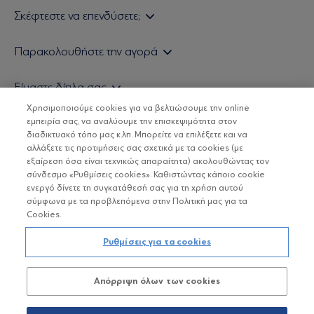
Σκέφτεστε να επενδύσετε;
Εάν είστε ιδιώτης επενδυτής
Παρακολουθήστε την αγορά
Εάν είστε θεσμικός επενδυτής
Δελτίο Τιμών Α/Κ
Είμαστε δίπλα σας
Τιμολογιακή Πολιτική
Οικονομικές Αναλύσεις
Χρησιμοποιούμε cookies για να βελτιώσουμε την online
Δείτε τις πολιτικές μας
H Eurobank Asset Management ΑΕΔΑΚ
εμπειρία σας, να αναλύουμε την επισκεψιμότητα στον
Τα νέα μας
Βασικές Γνώσεις
διαδικτυακό τόπο μας κ.λπ. Μπορείτε να επιλέξετε και να
Επενδυτική φιλοσοφία ESG
Χρήσιμοι σύνδεσμοι
αλλάξετε τις προτιμήσεις σας σχετικά με τα cookies (με
ΟΙ ΟΣΕΚΑ ΔΕΝ ΕΧΟΥΝ ΕΓΓΥΗΜΕΝΗ ΑΠΟΔΟΣΗ ΚΑΙ ΟΙ
Πιστοποιημένα στελέχη και συνεργάτες
εξαίρεση όσα είναι τεχνικώς απαραίτητα) ακολουθώντας τον
ΠΡΟΗΓΟΥΜΕΝΕΣ ΑΠΟΔΟΣΕΙΣ ΔΕΝ ΔΙΑΣΦΑΛΙΖΟΥΝ ΤΙΣ
σύνδεσμο «Ρυθμίσεις cookies». Καθιστώντας κάποιο cookie
ΜΕΛΛΟΝΤΙΚΕΣ
Αποστολή Βιογραφικών
ενεργό δίνετε τη συγκατάθεσή σας για τη χρήση αυτού
σύμφωνα με τα προβλεπόμενα στην Πολιτική μας για τα
Cookies.
Copyright © Eurobank ΑΕΔΑΚ
Ρυθμίσεις για τα cookies
Προστασία Προσωπικών Δεδομένων
Απόρριψη όλων των cookies
Όροι χρήσης