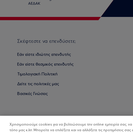
Σκέφτεστε να επενδύσετε;
Εάν είστε ιδιώτης επενδυτής
Εάν είστε θεσμικός επενδυτής
Τιμολογιακή Πολιτική
Δείτε τις πολιτικές μας
Βασικές Γνώσεις
Χρησιμοποιούμε cookies για να βελτιώσουμε την online εμπειρία σας, ν
τόπο μας κ.λπ. Μπορείτε να επιλέξετε και να αλλάξετε τις προτιμήσεις σας 