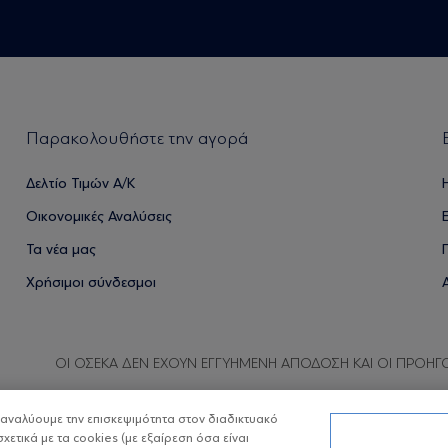
Παρακολουθήστε την αγορά
Δελτίο Τιμών Α/Κ
Οικονομικές Αναλύσεις
Τα νέα μας
Χρήσιμοι σύνδεσμοι
ΟΙ ΟΣΕΚΑ ΔΕΝ ΕΧΟΥΝ ΕΓΓΥΗΜΕΝΗ ΑΠΟΔΟΣΗ ΚΑΙ ΟΙ ΠΡΟΗΓ
α αναλύουμε την επισκεψιμότητα στον διαδικτυακό
σχετικά με τα cookies (με εξαίρεση όσα είναι
Copyright © Eurobank ΑΕΔΑΚ
Προστασία 