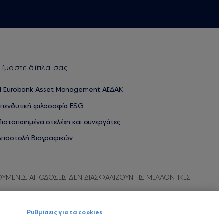
Είμαστε δίπλα σας
H Eurobank Asset Management ΑΕΔΑΚ
Επενδυτική φιλοσοφία ESG
Πιστοποιημένα στελέχη και συνεργάτες
Αποστολή Βιογραφικών
ΟΥΜΕΝΕΣ ΑΠΟΔΟΣΕΙΣ ΔΕΝ ΔΙΑΣΦΑΛΙΖΟΥΝ ΤΙΣ ΜΕΛΛΟΝΤΙΚΕΣ
Ρυθμίσεις για τα cookies
Προσωπικών Δεδομένων
Όροι χρήσης
Πολιτική cookies