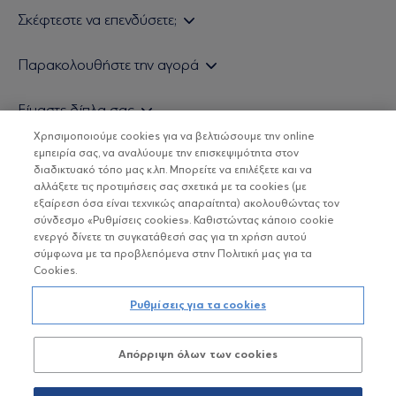
Σκέφτεστε να επενδύσετε;
Εάν είστε ιδιώτης επενδυτής
Παρακολουθήστε την αγορά
Εάν είστε θεσμικός επενδυτής
Δελτίο Τιμών Α/Κ
Είμαστε δίπλα σας
Τιμολογιακή Πολιτική
Οικονομικές Αναλύσεις
Χρησιμοποιούμε cookies για να βελτιώσουμε την online
Δείτε τις πολιτικές μας
H Eurobank Asset Management ΑΕΔΑΚ
εμπειρία σας, να αναλύουμε την επισκεψιμότητα στον
Τα νέα μας
Βασικές Γνώσεις
διαδικτυακό τόπο μας κ.λπ. Μπορείτε να επιλέξετε και να
Επενδυτική φιλοσοφία ESG
Χρήσιμοι σύνδεσμοι
αλλάξετε τις προτιμήσεις σας σχετικά με τα cookies (με
ΟΙ ΟΣΕΚΑ ΔΕΝ ΕΧΟΥΝ ΕΓΓΥΗΜΕΝΗ ΑΠΟΔΟΣΗ ΚΑΙ ΟΙ
Πιστοποιημένα στελέχη και συνεργάτες
εξαίρεση όσα είναι τεχνικώς απαραίτητα) ακολουθώντας τον
ΠΡΟΗΓΟΥΜΕΝΕΣ ΑΠΟΔΟΣΕΙΣ ΔΕΝ ΔΙΑΣΦΑΛΙΖΟΥΝ ΤΙΣ
σύνδεσμο «Ρυθμίσεις cookies». Καθιστώντας κάποιο cookie
ΜΕΛΛΟΝΤΙΚΕΣ
Αποστολή Βιογραφικών
ενεργό δίνετε τη συγκατάθεσή σας για τη χρήση αυτού
σύμφωνα με τα προβλεπόμενα στην Πολιτική μας για τα
Cookies.
Copyright © Eurobank ΑΕΔΑΚ
Ρυθμίσεις για τα cookies
Προστασία Προσωπικών Δεδομένων
Απόρριψη όλων των cookies
Όροι χρήσης