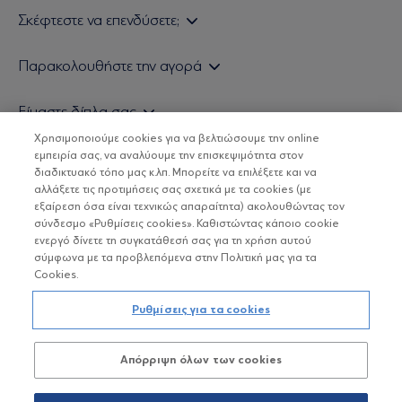
Σκέφτεστε να επενδύσετε;
Εάν είστε ιδιώτης επενδυτής
Παρακολουθήστε την αγορά
Εάν είστε θεσμικός επενδυτής
Δελτίο Τιμών Α/Κ
Είμαστε δίπλα σας
Τιμολογιακή Πολιτική
Οικονομικές Αναλύσεις
Χρησιμοποιούμε cookies για να βελτιώσουμε την online
Δείτε τις πολιτικές μας
H Eurobank Asset Management ΑΕΔΑΚ
εμπειρία σας, να αναλύουμε την επισκεψιμότητα στον
Τα νέα μας
Βασικές Γνώσεις
διαδικτυακό τόπο μας κ.λπ. Μπορείτε να επιλέξετε και να
Επενδυτική φιλοσοφία ESG
Χρήσιμοι σύνδεσμοι
αλλάξετε τις προτιμήσεις σας σχετικά με τα cookies (με
ΟΙ ΟΣΕΚΑ ΔΕΝ ΕΧΟΥΝ ΕΓΓΥΗΜΕΝΗ ΑΠΟΔΟΣΗ ΚΑΙ ΟΙ
Πιστοποιημένα στελέχη και συνεργάτες
εξαίρεση όσα είναι τεχνικώς απαραίτητα) ακολουθώντας τον
ΠΡΟΗΓΟΥΜΕΝΕΣ ΑΠΟΔΟΣΕΙΣ ΔΕΝ ΔΙΑΣΦΑΛΙΖΟΥΝ ΤΙΣ
σύνδεσμο «Ρυθμίσεις cookies». Καθιστώντας κάποιο cookie
ΜΕΛΛΟΝΤΙΚΕΣ
Αποστολή Βιογραφικών
ενεργό δίνετε τη συγκατάθεσή σας για τη χρήση αυτού
σύμφωνα με τα προβλεπόμενα στην Πολιτική μας για τα
Cookies.
Copyright © Eurobank ΑΕΔΑΚ
Ρυθμίσεις για τα cookies
Προστασία Προσωπικών Δεδομένων
Απόρριψη όλων των cookies
Όροι χρήσης