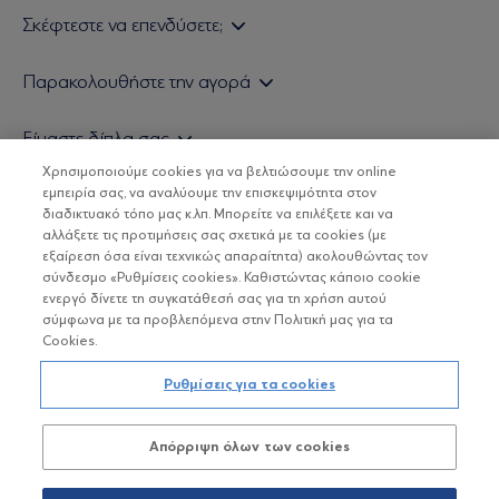
Σκέφτεστε να επενδύσετε;
Εάν είστε ιδιώτης επενδυτής
Παρακολουθήστε την αγορά
Εάν είστε θεσμικός επενδυτής
Δελτίο Τιμών Α/Κ
Είμαστε δίπλα σας
Τιμολογιακή Πολιτική
Οικονομικές Αναλύσεις
Χρησιμοποιούμε cookies για να βελτιώσουμε την online
Δείτε τις πολιτικές μας
H Eurobank Asset Management ΑΕΔΑΚ
εμπειρία σας, να αναλύουμε την επισκεψιμότητα στον
Τα νέα μας
Βασικές Γνώσεις
διαδικτυακό τόπο μας κ.λπ. Μπορείτε να επιλέξετε και να
Επενδυτική φιλοσοφία ESG
Χρήσιμοι σύνδεσμοι
αλλάξετε τις προτιμήσεις σας σχετικά με τα cookies (με
ΟΙ ΟΣΕΚΑ ΔΕΝ ΕΧΟΥΝ ΕΓΓΥΗΜΕΝΗ ΑΠΟΔΟΣΗ ΚΑΙ ΟΙ
Πιστοποιημένα στελέχη και συνεργάτες
εξαίρεση όσα είναι τεχνικώς απαραίτητα) ακολουθώντας τον
ΠΡΟΗΓΟΥΜΕΝΕΣ ΑΠΟΔΟΣΕΙΣ ΔΕΝ ΔΙΑΣΦΑΛΙΖΟΥΝ ΤΙΣ
σύνδεσμο «Ρυθμίσεις cookies». Καθιστώντας κάποιο cookie
ΜΕΛΛΟΝΤΙΚΕΣ
Αποστολή Βιογραφικών
ενεργό δίνετε τη συγκατάθεσή σας για τη χρήση αυτού
σύμφωνα με τα προβλεπόμενα στην Πολιτική μας για τα
Cookies.
Copyright © Eurobank ΑΕΔΑΚ
Ρυθμίσεις για τα cookies
Προστασία Προσωπικών Δεδομένων
Απόρριψη όλων των cookies
Όροι χρήσης