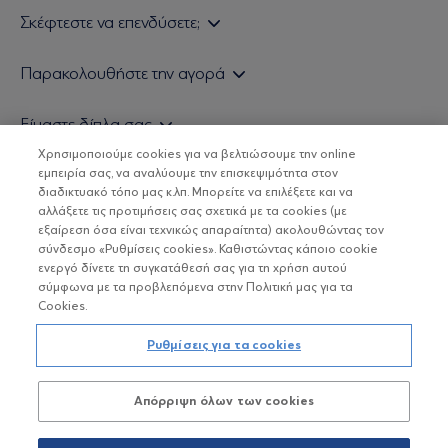
Σκέφτεστε να επενδύσετε;
Εάν είστε ιδιώτης επενδυτής
Παρακολουθήστε την αγορά
Εάν είστε θεσμικός επενδυτής
Δελτίο Τιμών Α/Κ
Είμαστε δίπλα σας
Τιμολογιακή Πολιτική
Οικονομικές Αναλύσεις
Χρησιμοποιούμε cookies για να βελτιώσουμε την online
Δείτε τις πολιτικές μας
H Eurobank Asset Management ΑΕΔΑΚ
εμπειρία σας, να αναλύουμε την επισκεψιμότητα στον
Τα νέα μας
Βασικές Γνώσεις
διαδικτυακό τόπο μας κ.λπ. Μπορείτε να επιλέξετε και να
Επενδυτική φιλοσοφία ESG
Χρήσιμοι σύνδεσμοι
αλλάξετε τις προτιμήσεις σας σχετικά με τα cookies (με
ΟΙ ΟΣΕΚΑ ΔΕΝ ΕΧΟΥΝ ΕΓΓΥΗΜΕΝΗ ΑΠΟΔΟΣΗ ΚΑΙ ΟΙ
Πιστοποιημένα στελέχη και συνεργάτες
εξαίρεση όσα είναι τεχνικώς απαραίτητα) ακολουθώντας τον
ΠΡΟΗΓΟΥΜΕΝΕΣ ΑΠΟΔΟΣΕΙΣ ΔΕΝ ΔΙΑΣΦΑΛΙΖΟΥΝ ΤΙΣ
σύνδεσμο «Ρυθμίσεις cookies». Καθιστώντας κάποιο cookie
ΜΕΛΛΟΝΤΙΚΕΣ
Αποστολή Βιογραφικών
ενεργό δίνετε τη συγκατάθεσή σας για τη χρήση αυτού
σύμφωνα με τα προβλεπόμενα στην Πολιτική μας για τα
Cookies.
Copyright © Eurobank ΑΕΔΑΚ
Ρυθμίσεις για τα cookies
Προστασία Προσωπικών Δεδομένων
Απόρριψη όλων των cookies
Όροι χρήσης