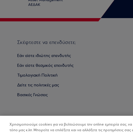
Σκέφτεστε να επενδύσετε;
Εάν είστε ιδιώτης επενδυτής
Εάν είστε θεσμικός επενδυτής
Τιμολογιακή Πολιτική
Δείτε τις πολιτικές μας
Βασικές Γνώσεις
Χρησιμοποιούμε cookies για να βελτιώσουμε την online εμπειρία σας, ν
τόπο μας κ.λπ. Μπορείτε να επιλέξετε και να αλλάξετε τις προτιμήσεις σας 