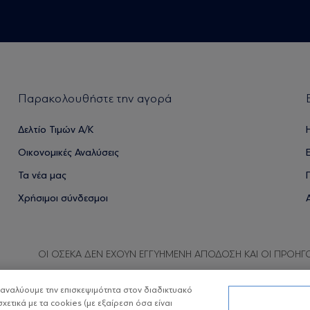
Παρακολουθήστε την αγορά
Δελτίο Τιμών Α/Κ
Οικονομικές Αναλύσεις
Τα νέα μας
Χρήσιμοι σύνδεσμοι
ΟΙ ΟΣΕΚΑ ΔΕΝ ΕΧΟΥΝ ΕΓΓΥΗΜΕΝΗ ΑΠΟΔΟΣΗ ΚΑΙ ΟΙ ΠΡΟΗΓ
α αναλύουμε την επισκεψιμότητα στον διαδικτυακό
σχετικά με τα cookies (με εξαίρεση όσα είναι
Copyright © Eurobank ΑΕΔΑΚ
Προστασία 