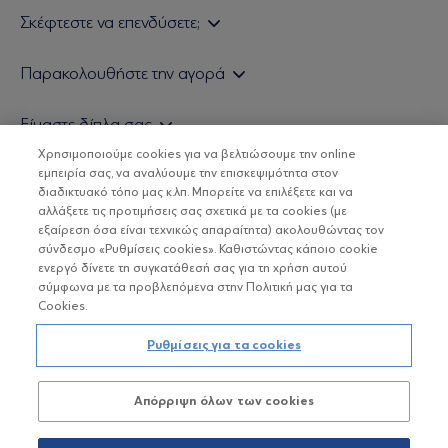
Σκέφτεστε να επενδύσετε;
Εάν είστε ιδιώτης επενδυτής
Παρακολουθήστε την αγορά
Εάν είστε θεσμικός επενδυτής
Δελτίο Τιμών Α/Κ
Είμαστε δίπλα σας
Τιμολογιακή Πολιτική
Οικονομικές Αναλύσεις
Χρησιμοποιούμε cookies για να βελτιώσουμε την online
Δείτε τις πολιτικές μας
H Eurobank Asset Management ΑΕΔΑΚ
εμπειρία σας, να αναλύουμε την επισκεψιμότητα στον
Τα νέα μας
Βασικές Γνώσεις
διαδικτυακό τόπο μας κ.λπ. Μπορείτε να επιλέξετε και να
Επενδυτική φιλοσοφία ESG
Χρήσιμοι σύνδεσμοι
αλλάξετε τις προτιμήσεις σας σχετικά με τα cookies (με
ΟΙ ΟΣΕΚΑ ΔΕΝ ΕΧΟΥΝ ΕΓΓΥΗΜΕΝΗ ΑΠΟΔΟΣΗ ΚΑΙ ΟΙ
Πιστοποιημένα στελέχη και συνεργάτες
εξαίρεση όσα είναι τεχνικώς απαραίτητα) ακολουθώντας τον
ΠΡΟΗΓΟΥΜΕΝΕΣ ΑΠΟΔΟΣΕΙΣ ΔΕΝ ΔΙΑΣΦΑΛΙΖΟΥΝ ΤΙΣ
σύνδεσμο «Ρυθμίσεις cookies». Καθιστώντας κάποιο cookie
ΜΕΛΛΟΝΤΙΚΕΣ
Αποστολή Βιογραφικών
ενεργό δίνετε τη συγκατάθεσή σας για τη χρήση αυτού
σύμφωνα με τα προβλεπόμενα στην Πολιτική μας για τα
Cookies.
Copyright © Eurobank ΑΕΔΑΚ
Ρυθμίσεις για τα cookies
Προστασία Προσωπικών Δεδομένων
Απόρριψη όλων των cookies
Όροι χρήσης