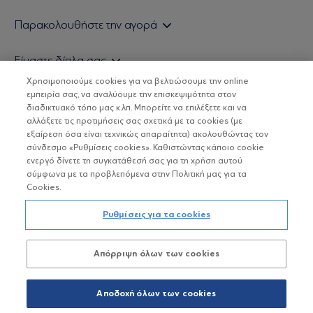
Εάν είστε ιδιώτης επενδυτής
Παρακολουθήστε την αγορά
Εάν είστε θεσμικός επενδυτής
Δελτίο Τιμών Α/Κ
Είμαστε δίπλα σας
Τιμολογιακή Πολιτική
Οικονομικές Αναλύσεις
Χρησιμοποιούμε cookies για να βελτιώσουμε την online
Δείτε τις πολιτικές μας
H Eurobank Asset Management ΑΕΔΑΚ
εμπειρία σας, να αναλύουμε την επισκεψιμότητα στον
Τα νέα μας
Βασικές Γνώσεις
διαδικτυακό τόπο μας κ.λπ. Μπορείτε να επιλέξετε και να
Επενδυτική φιλοσοφία ESG
Χρήσιμοι σύνδεσμοι
αλλάξετε τις προτιμήσεις σας σχετικά με τα cookies (με
ΟΙ ΟΣΕΚΑ ΔΕΝ ΕΧΟΥΝ ΕΓΓΥΗΜΕΝΗ ΑΠΟΔΟΣΗ ΚΑΙ ΟΙ
Πιστοποιημένα στελέχη και συνεργάτες
εξαίρεση όσα είναι τεχνικώς απαραίτητα) ακολουθώντας τον
ΠΡΟΗΓΟΥΜΕΝΕΣ ΑΠΟΔΟΣΕΙΣ ΔΕΝ ΔΙΑΣΦΑΛΙΖΟΥΝ ΤΙΣ
σύνδεσμο «Ρυθμίσεις cookies». Καθιστώντας κάποιο cookie
ΜΕΛΛΟΝΤΙΚΕΣ
Αποστολή Βιογραφικών
ενεργό δίνετε τη συγκατάθεσή σας για τη χρήση αυτού
σύμφωνα με τα προβλεπόμενα στην Πολιτική μας για τα
Cookies.
Copyright © Eurobank ΑΕΔΑΚ
Ρυθμίσεις για τα cookies
Προστασία Προσωπικών Δεδομένων
Απόρριψη όλων των cookies
Όροι χρήσης
Πολιτική cookies
Αποδοχή όλων των cookies