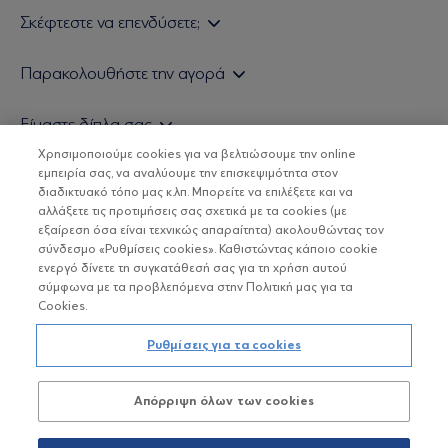
Σκέφτεστε να επενδύσετε;
Εάν είστε ιδιώτης επενδυτής
Παρακολουθήστε την αγορά
Εάν είστε θεσμικός επενδυτής
Δελτίο Τιμών Α/Κ
Είμαστε δίπλα σας
Τιμολογιακή Πολιτική
Οικονομικές Αναλύσεις
Χρησιμοποιούμε cookies για να βελτιώσουμε την online
Δείτε τις πολιτικές μας
H Eurobank Asset Management ΑΕΔΑΚ
εμπειρία σας, να αναλύουμε την επισκεψιμότητα στον
Τα νέα μας
Βασικές Γνώσεις
διαδικτυακό τόπο μας κ.λπ. Μπορείτε να επιλέξετε και να
Επενδυτική φιλοσοφία ESG
Χρήσιμοι σύνδεσμοι
αλλάξετε τις προτιμήσεις σας σχετικά με τα cookies (με
ΟΙ ΟΣΕΚΑ ΔΕΝ ΕΧΟΥΝ ΕΓΓΥΗΜΕΝΗ ΑΠΟΔΟΣΗ ΚΑΙ ΟΙ
Πιστοποιημένα στελέχη και συνεργάτες
εξαίρεση όσα είναι τεχνικώς απαραίτητα) ακολουθώντας τον
ΠΡΟΗΓΟΥΜΕΝΕΣ ΑΠΟΔΟΣΕΙΣ ΔΕΝ ΔΙΑΣΦΑΛΙΖΟΥΝ ΤΙΣ
σύνδεσμο «Ρυθμίσεις cookies». Καθιστώντας κάποιο cookie
ΜΕΛΛΟΝΤΙΚΕΣ
Αποστολή Βιογραφικών
ενεργό δίνετε τη συγκατάθεσή σας για τη χρήση αυτού
σύμφωνα με τα προβλεπόμενα στην Πολιτική μας για τα
Cookies.
Copyright © Eurobank ΑΕΔΑΚ
Ρυθμίσεις για τα cookies
Προστασία Προσωπικών Δεδομένων
Απόρριψη όλων των cookies
Όροι χρήσης