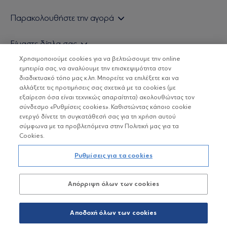
Εάν είστε ιδιώτης επενδυτής
Παρακολουθήστε την αγορά
Εάν είστε θεσμικός επενδυτής
Δελτίο Τιμών Α/Κ
Είμαστε δίπλα σας
Τιμολογιακή Πολιτική
Οικονομικές Αναλύσεις
Χρησιμοποιούμε cookies για να βελτιώσουμε την online
Δείτε τις πολιτικές μας
H Eurobank Asset Management ΑΕΔΑΚ
εμπειρία σας, να αναλύουμε την επισκεψιμότητα στον
Τα νέα μας
Βασικές Γνώσεις
διαδικτυακό τόπο μας κ.λπ. Μπορείτε να επιλέξετε και να
Επενδυτική φιλοσοφία ESG
Χρήσιμοι σύνδεσμοι
αλλάξετε τις προτιμήσεις σας σχετικά με τα cookies (με
ΟΙ ΟΣΕΚΑ ΔΕΝ ΕΧΟΥΝ ΕΓΓΥΗΜΕΝΗ ΑΠΟΔΟΣΗ ΚΑΙ ΟΙ
Πιστοποιημένα στελέχη και συνεργάτες
εξαίρεση όσα είναι τεχνικώς απαραίτητα) ακολουθώντας τον
ΠΡΟΗΓΟΥΜΕΝΕΣ ΑΠΟΔΟΣΕΙΣ ΔΕΝ ΔΙΑΣΦΑΛΙΖΟΥΝ ΤΙΣ
σύνδεσμο «Ρυθμίσεις cookies». Καθιστώντας κάποιο cookie
ΜΕΛΛΟΝΤΙΚΕΣ
Αποστολή Βιογραφικών
ενεργό δίνετε τη συγκατάθεσή σας για τη χρήση αυτού
σύμφωνα με τα προβλεπόμενα στην Πολιτική μας για τα
Cookies.
Copyright © Eurobank ΑΕΔΑΚ
Ρυθμίσεις για τα cookies
Προστασία Προσωπικών Δεδομένων
Απόρριψη όλων των cookies
Όροι χρήσης
Πολιτική cookies
Αποδοχή όλων των cookies