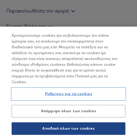
Εάν είστε ιδιώτης επενδυτής
Παρακολουθήστε την αγορά
Εάν είστε θεσμικός επενδυτής
Δελτίο Τιμών Α/Κ
Είμαστε δίπλα σας
Τιμολογιακή Πολιτική
Οικονομικές Αναλύσεις
Χρησιμοποιούμε cookies για να βελτιώσουμε την online
Δείτε τις πολιτικές μας
H Eurobank Asset Management ΑΕΔΑΚ
εμπειρία σας, να αναλύουμε την επισκεψιμότητα στον
Τα νέα μας
Βασικές Γνώσεις
διαδικτυακό τόπο μας κ.λπ. Μπορείτε να επιλέξετε και να
Επενδυτική φιλοσοφία ESG
Χρήσιμοι σύνδεσμοι
αλλάξετε τις προτιμήσεις σας σχετικά με τα cookies (με
ΟΙ ΟΣΕΚΑ ΔΕΝ ΕΧΟΥΝ ΕΓΓΥΗΜΕΝΗ ΑΠΟΔΟΣΗ ΚΑΙ ΟΙ
Πιστοποιημένα στελέχη και συνεργάτες
εξαίρεση όσα είναι τεχνικώς απαραίτητα) ακολουθώντας τον
ΠΡΟΗΓΟΥΜΕΝΕΣ ΑΠΟΔΟΣΕΙΣ ΔΕΝ ΔΙΑΣΦΑΛΙΖΟΥΝ ΤΙΣ
σύνδεσμο «Ρυθμίσεις cookies». Καθιστώντας κάποιο cookie
ΜΕΛΛΟΝΤΙΚΕΣ
Αποστολή Βιογραφικών
ενεργό δίνετε τη συγκατάθεσή σας για τη χρήση αυτού
σύμφωνα με τα προβλεπόμενα στην Πολιτική μας για τα
Cookies.
Copyright © Eurobank ΑΕΔΑΚ
Ρυθμίσεις για τα cookies
Προστασία Προσωπικών Δεδομένων
Απόρριψη όλων των cookies
Όροι χρήσης
Πολιτική cookies
Αποδοχή όλων των cookies