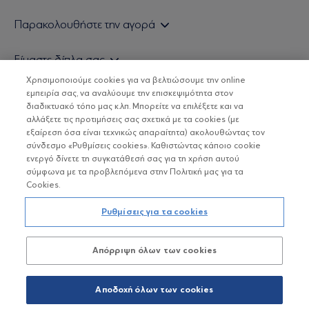
Εάν είστε ιδιώτης επενδυτής
Παρακολουθήστε την αγορά
Εάν είστε θεσμικός επενδυτής
Δελτίο Τιμών Α/Κ
Είμαστε δίπλα σας
Τιμολογιακή Πολιτική
Οικονομικές Αναλύσεις
Χρησιμοποιούμε cookies για να βελτιώσουμε την online
Δείτε τις πολιτικές μας
H Eurobank Asset Management ΑΕΔΑΚ
εμπειρία σας, να αναλύουμε την επισκεψιμότητα στον
Τα νέα μας
Βασικές Γνώσεις
διαδικτυακό τόπο μας κ.λπ. Μπορείτε να επιλέξετε και να
Επενδυτική φιλοσοφία ESG
Χρήσιμοι σύνδεσμοι
αλλάξετε τις προτιμήσεις σας σχετικά με τα cookies (με
ΟΙ ΟΣΕΚΑ ΔΕΝ ΕΧΟΥΝ ΕΓΓΥΗΜΕΝΗ ΑΠΟΔΟΣΗ ΚΑΙ ΟΙ
Πιστοποιημένα στελέχη και συνεργάτες
εξαίρεση όσα είναι τεχνικώς απαραίτητα) ακολουθώντας τον
ΠΡΟΗΓΟΥΜΕΝΕΣ ΑΠΟΔΟΣΕΙΣ ΔΕΝ ΔΙΑΣΦΑΛΙΖΟΥΝ ΤΙΣ
σύνδεσμο «Ρυθμίσεις cookies». Καθιστώντας κάποιο cookie
ΜΕΛΛΟΝΤΙΚΕΣ
Αποστολή Βιογραφικών
ενεργό δίνετε τη συγκατάθεσή σας για τη χρήση αυτού
σύμφωνα με τα προβλεπόμενα στην Πολιτική μας για τα
Cookies.
Copyright © Eurobank ΑΕΔΑΚ
Ρυθμίσεις για τα cookies
Προστασία Προσωπικών Δεδομένων
Απόρριψη όλων των cookies
Όροι χρήσης
Πολιτική cookies
Αποδοχή όλων των cookies