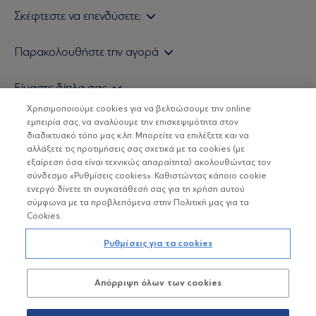
Σκέφτεστε να επενδύσετε;
Εάν είστε ιδιώτης επενδυτής
Παρακολουθήστε την αγορά
Εάν είστε θεσμικός επενδυτής
Δελτίο Τιμών Α/Κ
Είμαστε δίπλα σας
Τιμολογιακή Πολιτική
Οικονομικές Αναλύσεις
Χρησιμοποιούμε cookies για να βελτιώσουμε την online
Δείτε τις πολιτικές μας
H Eurobank Asset Management ΑΕΔΑΚ
εμπειρία σας, να αναλύουμε την επισκεψιμότητα στον
Τα νέα μας
Βασικές Γνώσεις
διαδικτυακό τόπο μας κ.λπ. Μπορείτε να επιλέξετε και να
Επενδυτική φιλοσοφία ESG
Χρήσιμοι σύνδεσμοι
αλλάξετε τις προτιμήσεις σας σχετικά με τα cookies (με
ΟΙ ΟΣΕΚΑ ΔΕΝ ΕΧΟΥΝ ΕΓΓΥΗΜΕΝΗ ΑΠΟΔΟΣΗ ΚΑΙ ΟΙ
Πιστοποιημένα στελέχη και συνεργάτες
εξαίρεση όσα είναι τεχνικώς απαραίτητα) ακολουθώντας τον
ΠΡΟΗΓΟΥΜΕΝΕΣ ΑΠΟΔΟΣΕΙΣ ΔΕΝ ΔΙΑΣΦΑΛΙΖΟΥΝ ΤΙΣ
σύνδεσμο «Ρυθμίσεις cookies». Καθιστώντας κάποιο cookie
ΜΕΛΛΟΝΤΙΚΕΣ
Αποστολή Βιογραφικών
ενεργό δίνετε τη συγκατάθεσή σας για τη χρήση αυτού
σύμφωνα με τα προβλεπόμενα στην Πολιτική μας για τα
Cookies.
Copyright © Eurobank ΑΕΔΑΚ
Ρυθμίσεις για τα cookies
Προστασία Προσωπικών Δεδομένων
Απόρριψη όλων των cookies
Όροι χρήσης