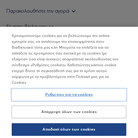
Εάν είστε ιδιώτης επενδυτής
Παρακολουθήστε την αγορά
Εάν είστε θεσμικός επενδυτής
Δελτίο Τιμών Α/Κ
Είμαστε δίπλα σας
Τιμολογιακή Πολιτική
Οικονομικές Αναλύσεις
Χρησιμοποιούμε cookies για να βελτιώσουμε την online
Δείτε τις πολιτικές μας
H Eurobank Asset Management ΑΕΔΑΚ
εμπειρία σας, να αναλύουμε την επισκεψιμότητα στον
Τα νέα μας
Βασικές Γνώσεις
διαδικτυακό τόπο μας κ.λπ. Μπορείτε να επιλέξετε και να
Επενδυτική φιλοσοφία ESG
Χρήσιμοι σύνδεσμοι
αλλάξετε τις προτιμήσεις σας σχετικά με τα cookies (με
ΟΙ ΟΣΕΚΑ ΔΕΝ ΕΧΟΥΝ ΕΓΓΥΗΜΕΝΗ ΑΠΟΔΟΣΗ ΚΑΙ ΟΙ
Πιστοποιημένα στελέχη και συνεργάτες
εξαίρεση όσα είναι τεχνικώς απαραίτητα) ακολουθώντας τον
ΠΡΟΗΓΟΥΜΕΝΕΣ ΑΠΟΔΟΣΕΙΣ ΔΕΝ ΔΙΑΣΦΑΛΙΖΟΥΝ ΤΙΣ
σύνδεσμο «Ρυθμίσεις cookies». Καθιστώντας κάποιο cookie
ΜΕΛΛΟΝΤΙΚΕΣ
Αποστολή Βιογραφικών
ενεργό δίνετε τη συγκατάθεσή σας για τη χρήση αυτού
σύμφωνα με τα προβλεπόμενα στην Πολιτική μας για τα
Cookies.
Copyright © Eurobank ΑΕΔΑΚ
Ρυθμίσεις για τα cookies
Προστασία Προσωπικών Δεδομένων
Απόρριψη όλων των cookies
Όροι χρήσης
Πολιτική cookies
Αποδοχή όλων των cookies