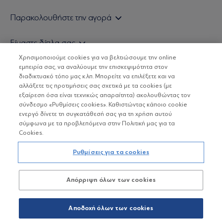
Εάν είστε ιδιώτης επενδυτής
Παρακολουθήστε την αγορά
Εάν είστε θεσμικός επενδυτής
Δελτίο Τιμών Α/Κ
Είμαστε δίπλα σας
Τιμολογιακή Πολιτική
Οικονομικές Αναλύσεις
Χρησιμοποιούμε cookies για να βελτιώσουμε την online
Δείτε τις πολιτικές μας
H Eurobank Asset Management ΑΕΔΑΚ
εμπειρία σας, να αναλύουμε την επισκεψιμότητα στον
Τα νέα μας
Βασικές Γνώσεις
διαδικτυακό τόπο μας κ.λπ. Μπορείτε να επιλέξετε και να
Επενδυτική φιλοσοφία ESG
Χρήσιμοι σύνδεσμοι
αλλάξετε τις προτιμήσεις σας σχετικά με τα cookies (με
ΟΙ ΟΣΕΚΑ ΔΕΝ ΕΧΟΥΝ ΕΓΓΥΗΜΕΝΗ ΑΠΟΔΟΣΗ ΚΑΙ ΟΙ
Πιστοποιημένα στελέχη και συνεργάτες
εξαίρεση όσα είναι τεχνικώς απαραίτητα) ακολουθώντας τον
ΠΡΟΗΓΟΥΜΕΝΕΣ ΑΠΟΔΟΣΕΙΣ ΔΕΝ ΔΙΑΣΦΑΛΙΖΟΥΝ ΤΙΣ
σύνδεσμο «Ρυθμίσεις cookies». Καθιστώντας κάποιο cookie
ΜΕΛΛΟΝΤΙΚΕΣ
Αποστολή Βιογραφικών
ενεργό δίνετε τη συγκατάθεσή σας για τη χρήση αυτού
σύμφωνα με τα προβλεπόμενα στην Πολιτική μας για τα
Cookies.
Copyright © Eurobank ΑΕΔΑΚ
Ρυθμίσεις για τα cookies
Προστασία Προσωπικών Δεδομένων
Απόρριψη όλων των cookies
Όροι χρήσης
Πολιτική cookies
Αποδοχή όλων των cookies