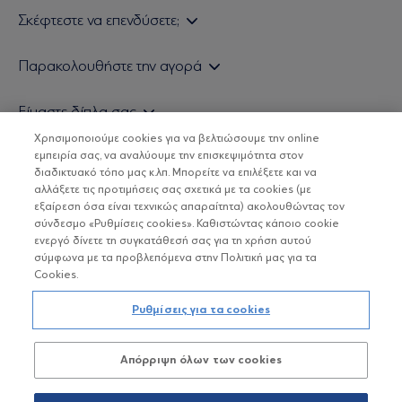
Σκέφτεστε να επενδύσετε;
Εάν είστε ιδιώτης επενδυτής
Παρακολουθήστε την αγορά
Εάν είστε θεσμικός επενδυτής
Δελτίο Τιμών Α/Κ
Είμαστε δίπλα σας
Τιμολογιακή Πολιτική
Οικονομικές Αναλύσεις
Χρησιμοποιούμε cookies για να βελτιώσουμε την online
Δείτε τις πολιτικές μας
H Eurobank Asset Management ΑΕΔΑΚ
εμπειρία σας, να αναλύουμε την επισκεψιμότητα στον
Τα νέα μας
Βασικές Γνώσεις
διαδικτυακό τόπο μας κ.λπ. Μπορείτε να επιλέξετε και να
Επενδυτική φιλοσοφία ESG
Χρήσιμοι σύνδεσμοι
αλλάξετε τις προτιμήσεις σας σχετικά με τα cookies (με
ΟΙ ΟΣΕΚΑ ΔΕΝ ΕΧΟΥΝ ΕΓΓΥΗΜΕΝΗ ΑΠΟΔΟΣΗ ΚΑΙ ΟΙ
Πιστοποιημένα στελέχη και συνεργάτες
εξαίρεση όσα είναι τεχνικώς απαραίτητα) ακολουθώντας τον
ΠΡΟΗΓΟΥΜΕΝΕΣ ΑΠΟΔΟΣΕΙΣ ΔΕΝ ΔΙΑΣΦΑΛΙΖΟΥΝ ΤΙΣ
σύνδεσμο «Ρυθμίσεις cookies». Καθιστώντας κάποιο cookie
ΜΕΛΛΟΝΤΙΚΕΣ
Αποστολή Βιογραφικών
ενεργό δίνετε τη συγκατάθεσή σας για τη χρήση αυτού
σύμφωνα με τα προβλεπόμενα στην Πολιτική μας για τα
Cookies.
Copyright © Eurobank ΑΕΔΑΚ
Ρυθμίσεις για τα cookies
Προστασία Προσωπικών Δεδομένων
Απόρριψη όλων των cookies
Όροι χρήσης