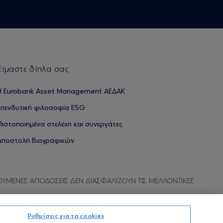
Είμαστε δίπλα σας
H Eurobank Asset Management ΑΕΔΑΚ
Επενδυτική φιλοσοφία ESG
Πιστοποιημένα στελέχη και συνεργάτες
Αποστολή Βιογραφικών
ΟΥΜΕΝΕΣ ΑΠΟΔΟΣΕΙΣ ΔΕΝ ΔΙΑΣΦΑΛΙΖΟΥΝ ΤΙΣ ΜΕΛΛΟΝΤΙΚΕΣ
Ρυθμίσεις για τα cookies
Προσωπικών Δεδομένων
Όροι χρήσης
Πολιτική cookies