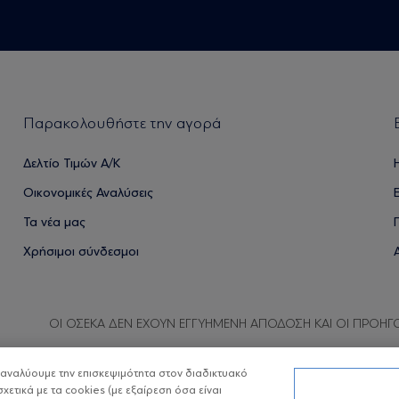
Παρακολουθήστε την αγορά
Δελτίο Τιμών Α/Κ
Οικονομικές Αναλύσεις
Τα νέα μας
Χρήσιμοι σύνδεσμοι
ΟΙ ΟΣΕΚΑ ΔΕΝ ΕΧΟΥΝ ΕΓΓΥΗΜΕΝΗ ΑΠΟΔΟΣΗ ΚΑΙ ΟΙ ΠΡΟΗΓ
α αναλύουμε την επισκεψιμότητα στον διαδικτυακό
σχετικά με τα cookies (με εξαίρεση όσα είναι
Copyright © Eurobank ΑΕΔΑΚ
Προστασία 