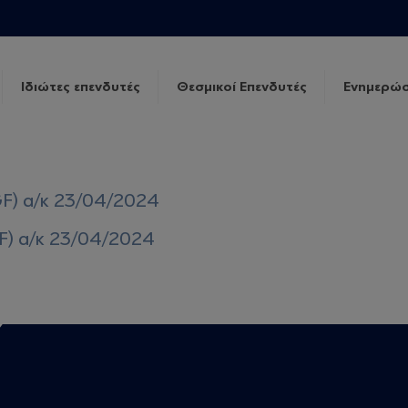
Ιδιώτες επενδυτές
Θεσμικοί Επενδυτές
Ενημερώσ
GF) α/κ 23/04/2024
F) α/κ 23/04/2024