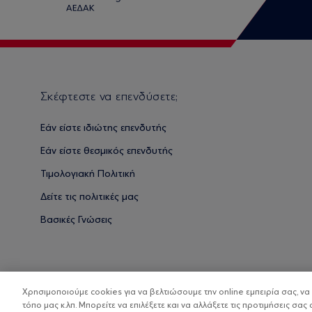
Σκέφτεστε να επενδύσετε;
Εάν είστε ιδιώτης επενδυτής
Εάν είστε θεσμικός επενδυτής
Τιμολογιακή Πολιτική
Δείτε τις πολιτικές μας
Βασικές Γνώσεις
Χρησιμοποιούμε cookies για να βελτιώσουμε την online εμπειρία σας, ν
τόπο μας κ.λπ. Μπορείτε να επιλέξετε και να αλλάξετε τις προτιμήσεις σας 