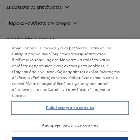
Σκέφτεστε να επενδύσετε;
Εάν είστε ιδιώτης επενδυτής
Παρακολουθήστε την αγορά
Εάν είστε θεσμικός επενδυτής
Δελτίο Τιμών Α/Κ
Είμαστε δίπλα σας
Τιμολογιακή Πολιτική
Οικονομικές Αναλύσεις
Χρησιμοποιούμε cookies για να βελτιώσουμε την online
Δείτε τις πολιτικές μας
H Eurobank Asset Management ΑΕΔΑΚ
εμπειρία σας, να αναλύουμε την επισκεψιμότητα στον
Τα νέα μας
Βασικές Γνώσεις
διαδικτυακό τόπο μας κ.λπ. Μπορείτε να επιλέξετε και να
Επενδυτική φιλοσοφία ESG
Χρήσιμοι σύνδεσμοι
αλλάξετε τις προτιμήσεις σας σχετικά με τα cookies (με
ΟΙ ΟΣΕΚΑ ΔΕΝ ΕΧΟΥΝ ΕΓΓΥΗΜΕΝΗ ΑΠΟΔΟΣΗ ΚΑΙ ΟΙ
Πιστοποιημένα στελέχη και συνεργάτες
εξαίρεση όσα είναι τεχνικώς απαραίτητα) ακολουθώντας τον
ΠΡΟΗΓΟΥΜΕΝΕΣ ΑΠΟΔΟΣΕΙΣ ΔΕΝ ΔΙΑΣΦΑΛΙΖΟΥΝ ΤΙΣ
σύνδεσμο «Ρυθμίσεις cookies». Καθιστώντας κάποιο cookie
ΜΕΛΛΟΝΤΙΚΕΣ
Αποστολή Βιογραφικών
ενεργό δίνετε τη συγκατάθεσή σας για τη χρήση αυτού
σύμφωνα με τα προβλεπόμενα στην Πολιτική μας για τα
Cookies.
Copyright © Eurobank ΑΕΔΑΚ
Ρυθμίσεις για τα cookies
Προστασία Προσωπικών Δεδομένων
Απόρριψη όλων των cookies
Όροι χρήσης